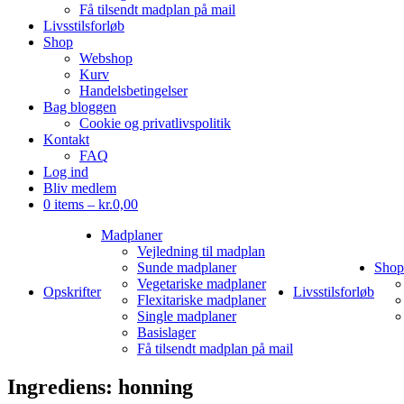
Få tilsendt madplan på mail
Livsstilsforløb
Shop
Webshop
Kurv
Handelsbetingelser
Bag bloggen
Cookie og privatlivspolitik
Kontakt
FAQ
Log ind
Bliv medlem
0 items –
kr.
0,00
Madplaner
Vejledning til madplan
Sunde madplaner
Shop
Vegetariske madplaner
Opskrifter
Livsstilsforløb
Flexitariske madplaner
Single madplaner
Basislager
Få tilsendt madplan på mail
Ingrediens:
honning