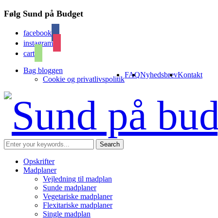
Følg Sund på Budget
facebook
instagram
cart
Bag bloggen
FAQ
Nyhedsbrev
Kontakt
Cookie og privatlivspolitik
Opskrifter
Madplaner
Vejledning til madplan
Sunde madplaner
Vegetariske madplaner
Flexitariske madplaner
Single madplan