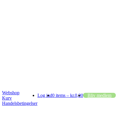
Webshop
Log ind
0 items –
kr.
0,00
Bliv medlem
Kurv
Handelsbetingelser