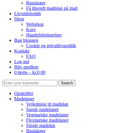
Basislager
Få tilsendt madplan på mail
Livsstilsforløb
Shop
Webshop
Kurv
Handelsbetingelser
Bag bloggen
Cookie og privatlivspolitik
Kontakt
FAQ
Log ind
Bliv medlem
0 items –
kr.
0,00
Opskrifter
Madplaner
Vejledning til madplan
Sunde madplaner
Vegetariske madplaner
Flexitariske madplaner
Single madplan
Basislager