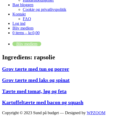
Handelsbetingelser
Bag bloggen
Cookie og privatlivspolitik
Kontakt
FAQ
Log ind
Bliv medlem
0 items –
kr.
0,00
Bliv medlem
Ingrediens:
rapsolie
Grov tærte med tun og porrer
Grov tærte med laks og spinat
Tærte med tomat, løg og feta
Kartoffeltærte med bacon og squash
Copyright © 2023 Sund på budget
— Designed by
WPZOOM