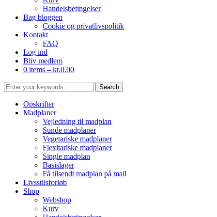
Handelsbetingelser
Bag bloggen
Cookie og privatlivspolitik
Kontakt
FAQ
Log ind
Bliv medlem
0 items –
kr.
0,00
Opskrifter
Madplaner
Vejledning til madplan
Sunde madplaner
Vegetariske madplaner
Flexitariske madplaner
Single madplan
Basislager
Få tilsendt madplan på mail
Livsstilsforløb
Shop
Webshop
Kurv