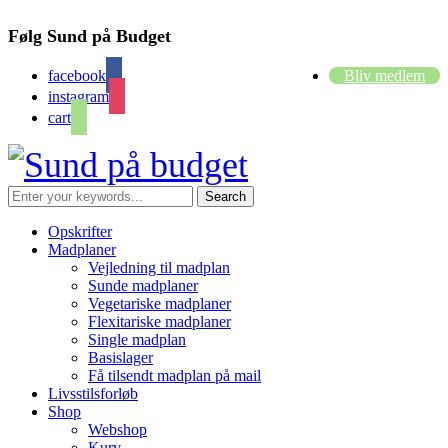
Følg Sund på Budget
facebook
Bliv medlem
instagram
cart
Opskrifter
Madplaner
Vejledning til madplan
Sunde madplaner
Vegetariske madplaner
Flexitariske madplaner
Single madplan
Basislager
Få tilsendt madplan på mail
Livsstilsforløb
Shop
Webshop
Kurv