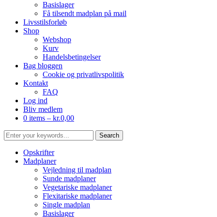
Basislager
Få tilsendt madplan på mail
Livsstilsforløb
Shop
Webshop
Kurv
Handelsbetingelser
Bag bloggen
Cookie og privatlivspolitik
Kontakt
FAQ
Log ind
Bliv medlem
0 items –
kr.
0,00
Opskrifter
Madplaner
Vejledning til madplan
Sunde madplaner
Vegetariske madplaner
Flexitariske madplaner
Single madplan
Basislager