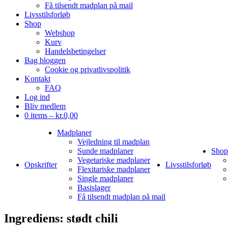
Få tilsendt madplan på mail
Livsstilsforløb
Shop
Webshop
Kurv
Handelsbetingelser
Bag bloggen
Cookie og privatlivspolitik
Kontakt
FAQ
Log ind
Bliv medlem
0 items –
kr.
0,00
Madplaner
Vejledning til madplan
Sunde madplaner
Shop
Vegetariske madplaner
Opskrifter
Livsstilsforløb
Flexitariske madplaner
Single madplaner
Basislager
Få tilsendt madplan på mail
Ingrediens:
stødt chili