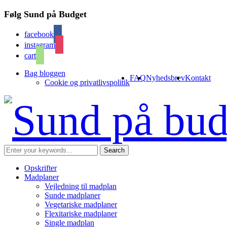
Følg Sund på Budget
facebook
instagram
cart
Bag bloggen
FAQ
Nyhedsbrev
Kontakt
Cookie og privatlivspolitik
Opskrifter
Madplaner
Vejledning til madplan
Sunde madplaner
Vegetariske madplaner
Flexitariske madplaner
Single madplan