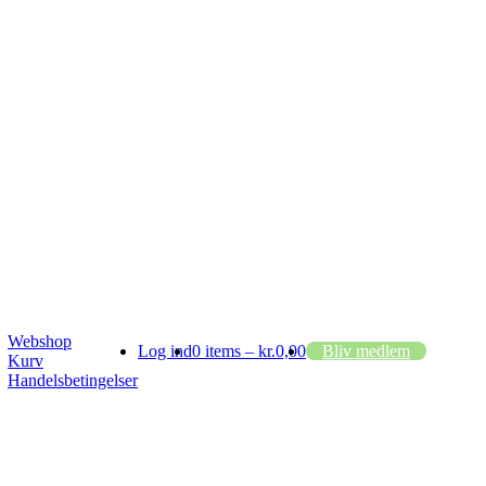
Webshop
Log ind
0 items –
kr.
0,00
Bliv medlem
Kurv
Handelsbetingelser