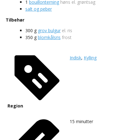
1
bouillonterning
høns el. grøntsag
salt og peber
Tilbehør
300
g
grov bulgur
el. ris
350
g
blomkålsris
frost
Indisk
,
Kylling
Region
15
minutter