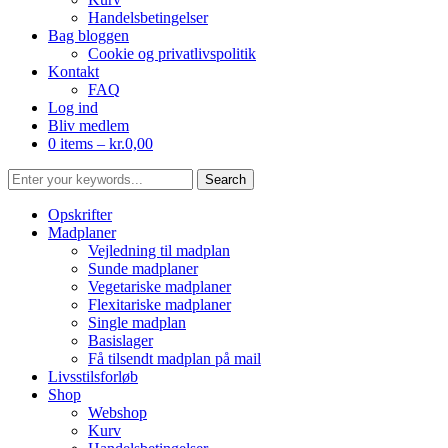
Handelsbetingelser
Bag bloggen
Cookie og privatlivspolitik
Kontakt
FAQ
Log ind
Bliv medlem
0 items –
kr.
0,00
Opskrifter
Madplaner
Vejledning til madplan
Sunde madplaner
Vegetariske madplaner
Flexitariske madplaner
Single madplan
Basislager
Få tilsendt madplan på mail
Livsstilsforløb
Shop
Webshop
Kurv