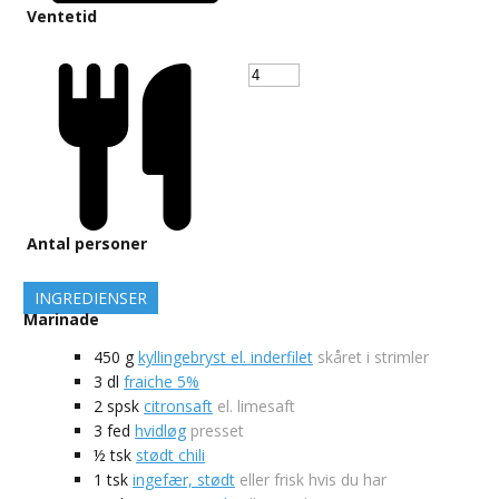
Ventetid
Antal personer
INGREDIENSER
Marinade
450
g
kyllingebryst el. inderfilet
skåret i strimler
3
dl
fraiche 5%
2
spsk
citronsaft
el. limesaft
3
fed
hvidløg
presset
½
tsk
stødt chili
1
tsk
ingefær, stødt
eller frisk hvis du har