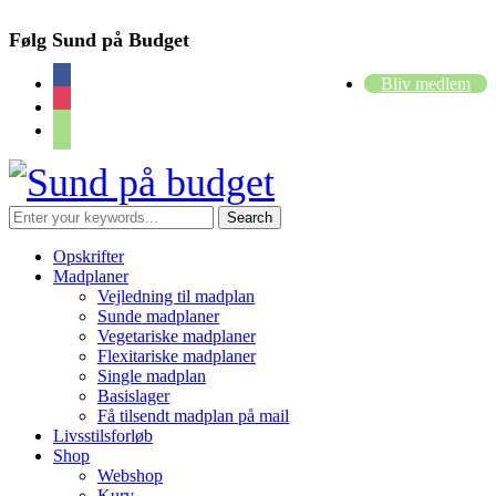
Følg Sund på Budget
facebook
Bliv medlem
instagram
cart
Opskrifter
Madplaner
Vejledning til madplan
Sunde madplaner
Vegetariske madplaner
Flexitariske madplaner
Single madplan
Basislager
Få tilsendt madplan på mail
Livsstilsforløb
Shop
Webshop
Kurv