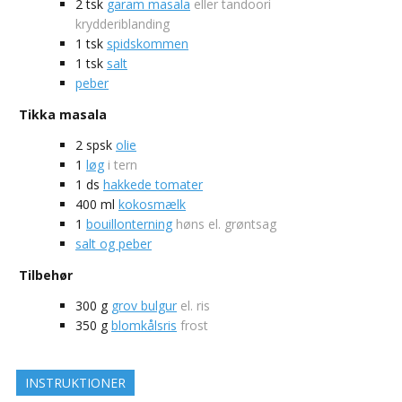
2
tsk
garam masala
eller tandoori
krydderiblanding
1
tsk
spidskommen
1
tsk
salt
peber
Tikka masala
2
spsk
olie
1
løg
i tern
1
ds
hakkede tomater
400
ml
kokosmælk
1
bouillonterning
høns el. grøntsag
salt og peber
Tilbehør
300
g
grov bulgur
el. ris
350
g
blomkålsris
frost
INSTRUKTIONER