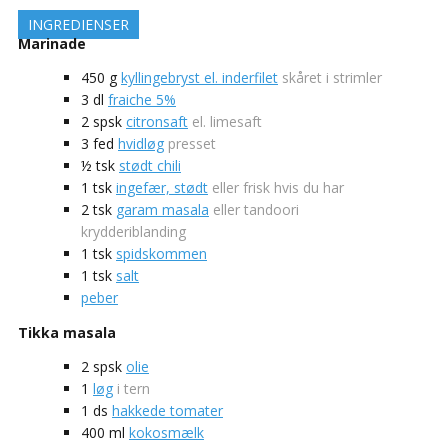
INGREDIENSER
Marinade
450
g
kyllingebryst el. inderfilet
skåret i strimler
3
dl
fraiche 5%
2
spsk
citronsaft
el. limesaft
3
fed
hvidløg
presset
½
tsk
stødt chili
1
tsk
ingefær, stødt
eller frisk hvis du har
2
tsk
garam masala
eller tandoori
krydderiblanding
1
tsk
spidskommen
1
tsk
salt
peber
Tikka masala
2
spsk
olie
1
løg
i tern
1
ds
hakkede tomater
400
ml
kokosmælk