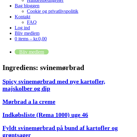
Handelsbetingelser
Bag bloggen
Cookie og privatlivspolitik
Kontakt
FAQ
Log ind
Bliv medlem
0 items –
kr.
0,00
Bliv medlem
Ingrediens:
svinemørbrad
Spicy svinemørbrad med nye kartofler,
majskolber og dip
Mørbrad a la creme
Indkøbsliste (Rema 1000) uge 46
Fyldt svinemørbrad på bund af kartofler og
grøntsager