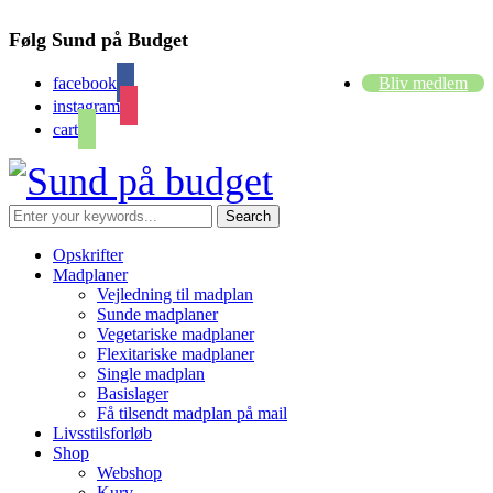
Følg Sund på Budget
facebook
Bliv medlem
instagram
cart
Opskrifter
Madplaner
Vejledning til madplan
Sunde madplaner
Vegetariske madplaner
Flexitariske madplaner
Single madplan
Basislager
Få tilsendt madplan på mail
Livsstilsforløb
Shop
Webshop
Kurv