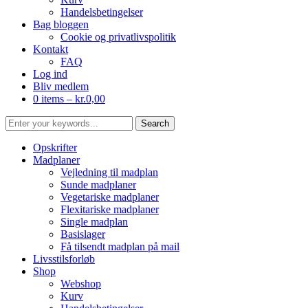
Handelsbetingelser
Bag bloggen
Cookie og privatlivspolitik
Kontakt
FAQ
Log ind
Bliv medlem
0 items –
kr.
0,00
Opskrifter
Madplaner
Vejledning til madplan
Sunde madplaner
Vegetariske madplaner
Flexitariske madplaner
Single madplan
Basislager
Få tilsendt madplan på mail
Livsstilsforløb
Shop
Webshop
Kurv