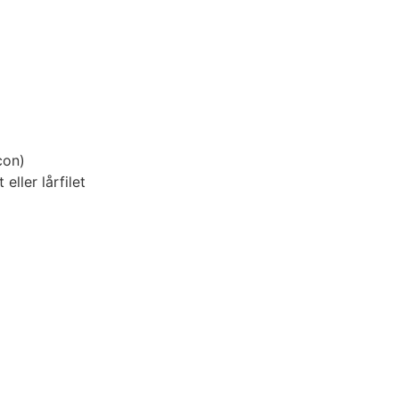
con)
 eller lårfilet