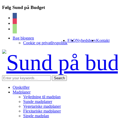
Følg Sund på Budget
facebook
instagram
cart
Bag bloggen
FAQ
Nyhedsbrev
Kontakt
Cookie og privatlivspolitik
Opskrifter
Madplaner
Vejledning til madplan
Sunde madplaner
Vegetariske madplaner
Flexitariske madplaner
Single madplan