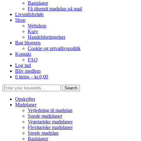
Basislager
Få tilsendt madplan på mail
Livsstilsforløb
Shop
Webshop
Kurv
Handelsbetingelser
Bag bloggen
Cookie og privatlivspolitik
Kontakt
FAQ
Log ind
Bliv medlem
0 items –
kr.
0,00
Opskrifter
Madplaner
Vejledning til madplan
Sunde madplaner
Vegetariske madplaner
Flexitariske madplaner
Single madplan
Basislager