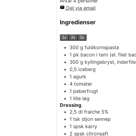
Antal
4
personer
Del via email
Ingredienser
1x
2x
3x
300
g
fuldkornspasta
1
pk
bacon i tern (el. filet ba
300
g
kyllingebryst, inderfilet
0,5
iceberg
1
agurk
4
tomater
1
peberfrugt
1
lille løg
Dressing
2,5
dl
fraiche 5%
1
tsk
dijon sennep
1
spsk
karry
2
spsk
citronsaft