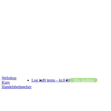
Webshop
Log ind
0 items –
kr.
0,00
Bliv medlem
Kurv
Handelsbetingelser