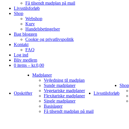
Få tilsendt madplan på mail
Livsstilsforløb
Shop
Webshop
Kurv
Handelsbetingelser
Bag bloggen
Cookie og privatlivspolitik
Kontakt
FAQ
Log ind
Bliv medlem
0 items –
kr.
0,00
Madplaner
Vejledning til madplan
Sunde madplaner
Shop
Vegetariske madplaner
Opskrifter
Livsstilsforløb
Flexitariske madplaner
Single madplaner
Basislager
Få tilsendt madplan på mail