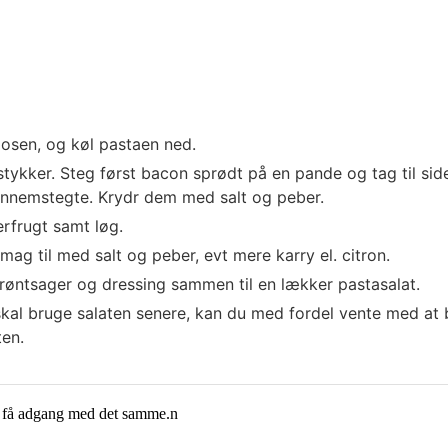
osen, og køl pastaen ned.
stykker. Steg først bacon sprødt på en pande og tag til sid
gennemstegte. Krydr dem med salt og peber.
erfrugt samt løg.
g til med salt og peber, evt mere karry el. citron.
grøntsager og dressing sammen til en lækker pastasalat.
 skal bruge salaten senere, kan du med fordel vente med at 
ten.
g få adgang med det samme.n