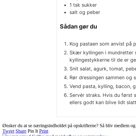
1
tsk
sukker
salt og peber
Sådan gør du
Kog pastaen som anvist på p
Skær kyllingen i mundretter 
kyllingestykkerne til de er 
Snit salat, agurk, tomat, peb
Rør dressingen sammen og sma
Vend pasta, kylling, bacon, 
Servér straks. Hvis du først
ellers godt kan blive lidt slat
Ønsker du at se næringsindholdet på opskrifterne? Så bliv medlem o
Tweet
Share
Pin It
Print