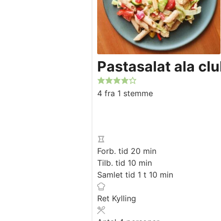
Pastasalat ala c
4
fra 1 stemme
minutter
Forb. tid
20
min
minutter
Tilb. tid
10
min
time
minutter
Samlet tid
1
t
10
min
Ret
Kylling