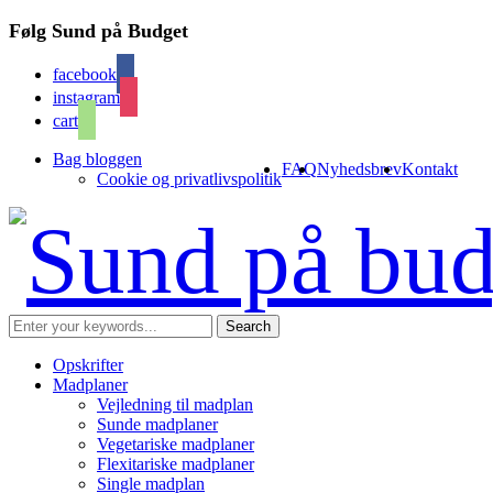
Følg Sund på Budget
facebook
instagram
cart
Bag bloggen
FAQ
Nyhedsbrev
Kontakt
Cookie og privatlivspolitik
Opskrifter
Madplaner
Vejledning til madplan
Sunde madplaner
Vegetariske madplaner
Flexitariske madplaner
Single madplan