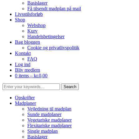
Basislager
Få tilsendt madplan på mail
Livsstilsforløb
Shop
Webshop
Kurv
Handelsbetingelser
Bag bloggen
Cookie og privatlivspolitik
Kontakt
FAQ
Log ind
Bliv medlem
0 items –
kr.
0,00
Opskrifter
Madplaner
Vejledning til madplan
Sunde madplaner
Vegetariske madplaner
Flexitariske madplaner
Single madplan
Basislager