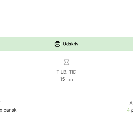
Udskriv
TILB. TID
minutter
15
min
T
A
exicansk
4