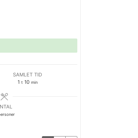
SAMLET TID
time
minutter
1
10
t
min
NTAL
personer