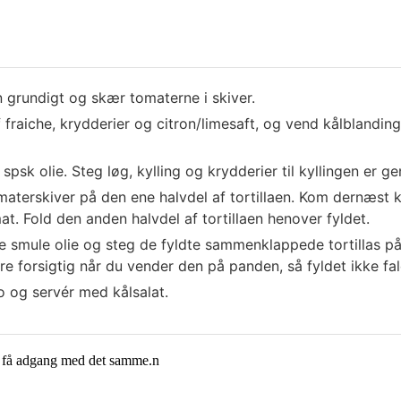
n grundigt og skær tomaterne i skiver.
af fraiche, krydderier og citron/limesaft, og vend kålbland
sk olie. Steg løg, kylling og krydderier til kyllingen er ge
aterskiver på den ene halvdel af tortillaen. Kom dernæst ky
t. Fold den anden halvdel af tortillaen henover fyldet.
 smule olie og steg de fyldte sammenklappede tortillas på 
re forsigtig når du vender den på panden, så fyldet ikke fal
o og servér med kålsalat.
g få adgang med det samme.n