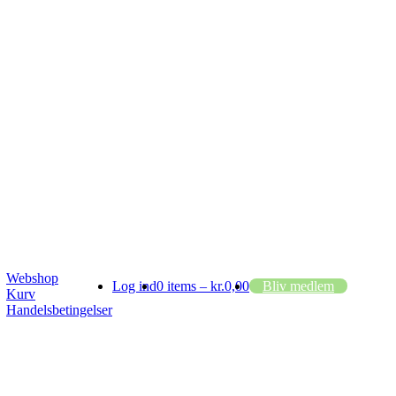
Webshop
Log ind
0 items –
kr.
0,00
Bliv medlem
Kurv
Handelsbetingelser