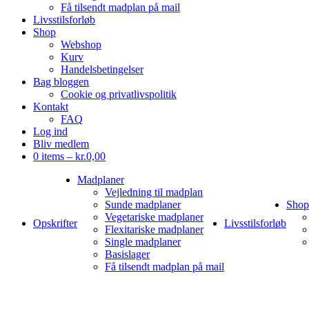
Få tilsendt madplan på mail
Livsstilsforløb
Shop
Webshop
Kurv
Handelsbetingelser
Bag bloggen
Cookie og privatlivspolitik
Kontakt
FAQ
Log ind
Bliv medlem
0 items –
kr.
0,00
Madplaner
Vejledning til madplan
Sunde madplaner
Shop
Vegetariske madplaner
Opskrifter
Livsstilsforløb
Flexitariske madplaner
Single madplaner
Basislager
Få tilsendt madplan på mail