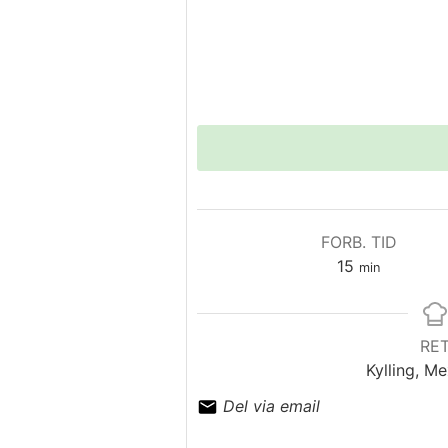
FORB. TID
minutter
15
min
RE
Kylling, M
Del via email