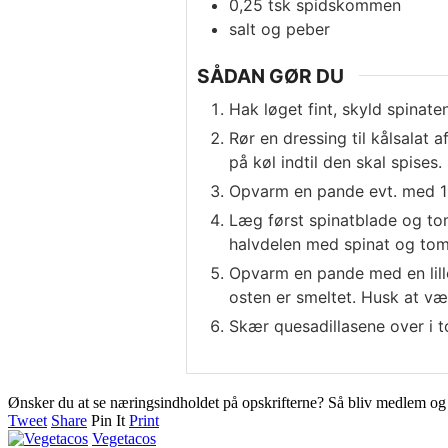
0,25
tsk
spidskommen
salt og peber
SÅDAN GØR DU
Hak løget fint, skyld spinate
Rør en dressing til kålsalat 
på køl indtil den skal spises.
Opvarm en pande evt. med 1 sp
Læg først spinatblade og tom
halvdelen med spinat og toma
Opvarm en pande med en lille
osten er smeltet. Husk at væ
Skær quesadillasene over i t
Ønsker du at se næringsindholdet på opskrifterne? Så bliv medlem o
Tweet
Share
Pin It
Print
Vegetacos