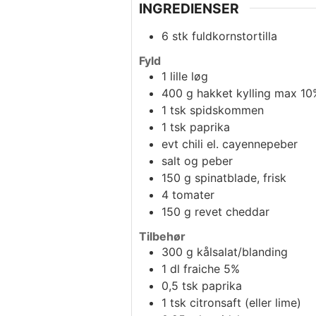
INGREDIENSER
6
stk
fuldkornstortilla
Fyld
1
lille løg
400
g
hakket kylling max 10
1
tsk
spidskommen
1
tsk
paprika
evt
chili el. cayennepeber
salt og peber
150
g
spinatblade, frisk
4
tomater
150
g
revet cheddar
Tilbehør
300
g
kålsalat/blanding
1
dl
fraiche 5%
0,5
tsk
paprika
1
tsk
citronsaft (eller lime)