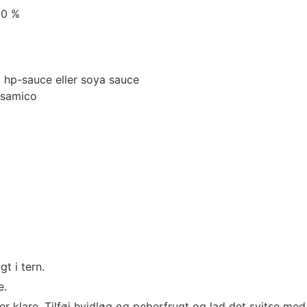
10 %
 hp-sauce eller soya sauce
alsamico
t i tern.
e.
 er klare. Tilføj hvidløg og peberfrugt og lad det svitse med