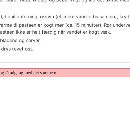
, bouillonterning, rødvin (el. mere vand + balsamico), kryd
arme til pastaen er kogt mør (ca. 15 minutter). Rør underv
pastaen ikke er helt færdig når vandet er kogt væk.
rbladene og servér.
 drys revet ost.
m og få adgang med det samme.n