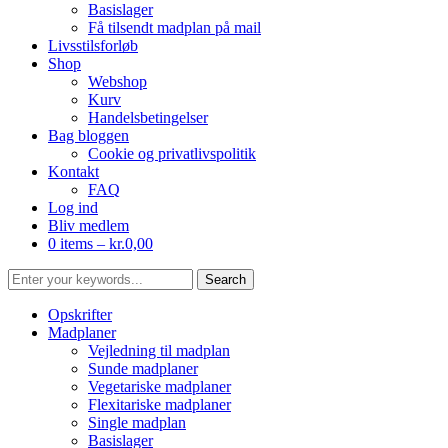
Basislager
Få tilsendt madplan på mail
Livsstilsforløb
Shop
Webshop
Kurv
Handelsbetingelser
Bag bloggen
Cookie og privatlivspolitik
Kontakt
FAQ
Log ind
Bliv medlem
0 items –
kr.
0,00
Opskrifter
Madplaner
Vejledning til madplan
Sunde madplaner
Vegetariske madplaner
Flexitariske madplaner
Single madplan
Basislager