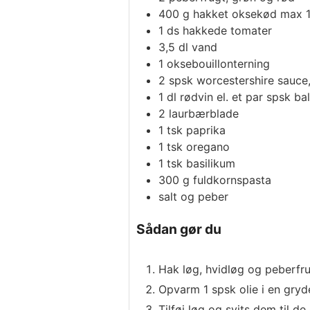
400
g
hakket oksekød max 
1
ds
hakkede tomater
3,5
dl
vand
1
oksebouillonterning
2
spsk
worcestershire sauce,
1
dl
rødvin
el. et par spsk b
2
laurbærblade
1
tsk
paprika
1
tsk
oregano
1
tsk
basilikum
300
g
fuldkornspasta
salt og peber
Sådan gør du
Hak løg, hvidløg og peberfrug
Opvarm 1 spsk olie i en gryd
Tilføj løg og svits dem til de