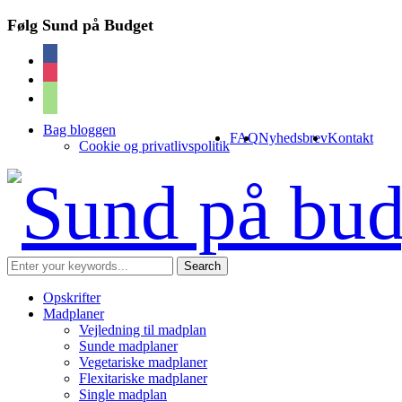
Følg Sund på Budget
facebook
instagram
cart
Bag bloggen
FAQ
Nyhedsbrev
Kontakt
Cookie og privatlivspolitik
Opskrifter
Madplaner
Vejledning til madplan
Sunde madplaner
Vegetariske madplaner
Flexitariske madplaner
Single madplan