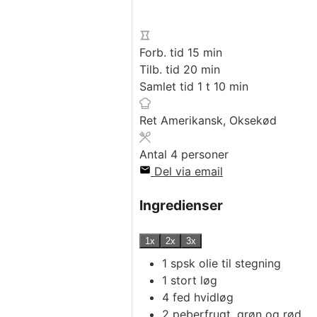
minutter
Forb. tid
15
min
minutter
Tilb. tid
20
min
time
minutter
Samlet tid
1
t
10
min
Ret
Amerikansk, Oksekød
Antal
4
personer
Del via email
Ingredienser
1x
2x
3x
1
spsk
olie til stegning
1
stort løg
4
fed
hvidløg
2
peberfrugt, grøn og rød