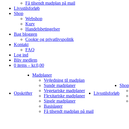
Få tilsendt madplan på mail
Livsstilsforløb
Shop
Webshop
Kurv
Handelsbetingelser
Bag bloggen
Cookie og privatlivspolitik
Kontakt
FAQ
Log ind
Bliv medlem
0 items –
kr.
0,00
Madplaner
Vejledning til madplan
Sunde madplaner
Shop
Vegetariske madplaner
Opskrifter
Livsstilsforløb
Flexitariske madplaner
Single madplaner
Basislager
Få tilsendt madplan på mail