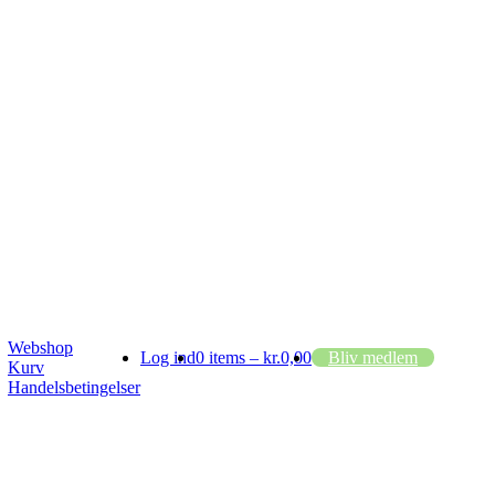
Webshop
Log ind
0 items –
kr.
0,00
Bliv medlem
Kurv
Handelsbetingelser