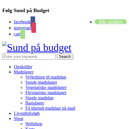
Følg Sund på Budget
facebook
Bliv medlem
instagram
cart
Opskrifter
Madplaner
Vejledning til madplan
Sunde madplaner
Vegetariske madplaner
Flexitariske madplaner
Single madplan
Basislager
Få tilsendt madplan på mail
Livsstilsforløb
Shop
Webshop
Kurv