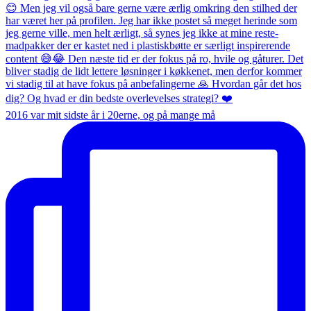
2016 var mit sidste år i 20erne, og på mange må