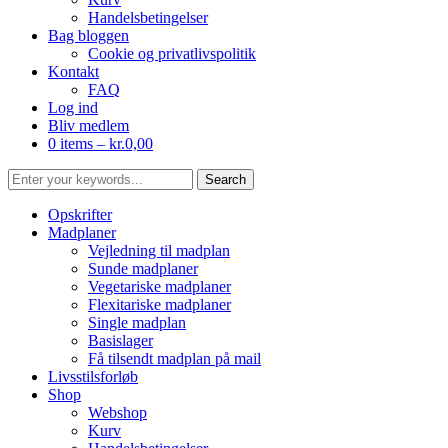
Handelsbetingelser
Bag bloggen
Cookie og privatlivspolitik
Kontakt
FAQ
Log ind
Bliv medlem
0 items –
kr.
0,00
Opskrifter
Madplaner
Vejledning til madplan
Sunde madplaner
Vegetariske madplaner
Flexitariske madplaner
Single madplan
Basislager
Få tilsendt madplan på mail
Livsstilsforløb
Shop
Webshop
Kurv