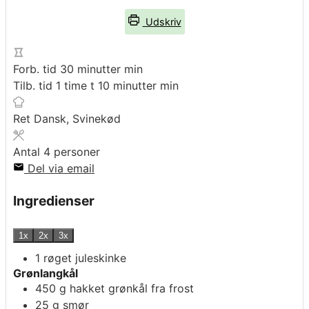
Udskriv
Forb. tid
30
minutter
min
Tilb. tid
1
time
t
10
minutter
min
Ret
Dansk, Svinekød
Antal
4
personer
Del via email
Ingredienser
1x
2x
3x
1
røget juleskinke
Grønlangkål
450
g
hakket grønkål fra frost
25
g
smør