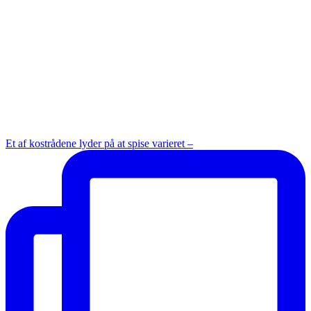
Et af kostrådene lyder på at spise varieret –