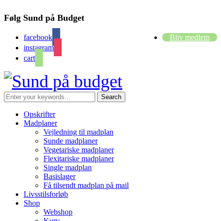
Følg Sund på Budget
facebook
Bliv medlem
instagram
cart
Opskrifter
Madplaner
Vejledning til madplan
Sunde madplaner
Vegetariske madplaner
Flexitariske madplaner
Single madplan
Basislager
Få tilsendt madplan på mail
Livsstilsforløb
Shop
Webshop
Kurv