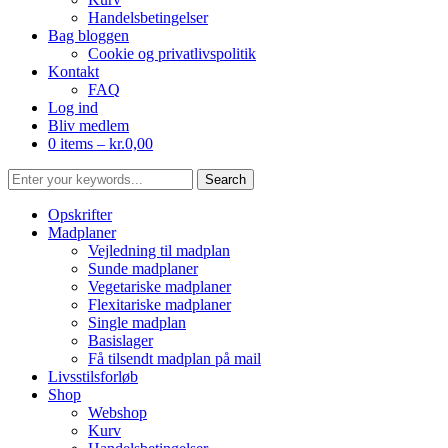
Handelsbetingelser
Bag bloggen
Cookie og privatlivspolitik
Kontakt
FAQ
Log ind
Bliv medlem
0 items –
kr.
0,00
Opskrifter
Madplaner
Vejledning til madplan
Sunde madplaner
Vegetariske madplaner
Flexitariske madplaner
Single madplan
Basislager
Få tilsendt madplan på mail
Livsstilsforløb
Shop
Webshop
Kurv