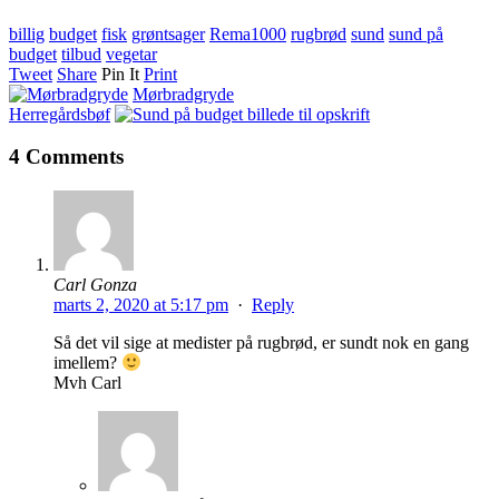
billig
budget
fisk
grøntsager
Rema1000
rugbrød
sund
sund på
budget
tilbud
vegetar
Tweet
Share
Pin It
Print
Mørbradgryde
Herregårdsbøf
4 Comments
Carl Gonza
marts 2, 2020 at 5:17 pm
·
Reply
Så det vil sige at medister på rugbrød, er sundt nok en gang
imellem?
Mvh Carl