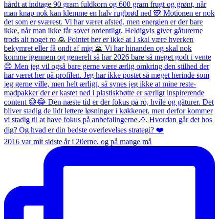
2016 var mit sidste år i 20erne, og på mange må