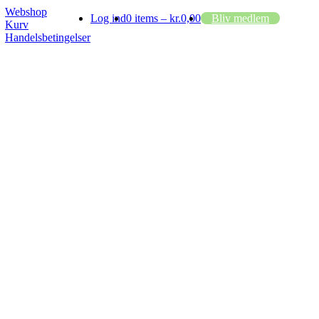
Webshop
Log ind
0 items –
kr.
0,00
Bliv medlem
Kurv
Handelsbetingelser