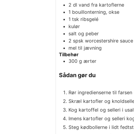
2
dl
vand fra kartoflerne
1
bouillonterning, okse
1
tsk
ribsgelé
kulør
salt og peber
2
spsk
worcestershire sauce 
mel til jævning
Tilbehør
300
g
ærter
Sådan gør du
Rør ingredienserne til farse
Skræl kartofler og knoldselle
Kog kartoffel og selleri i usa
Imens kartofler og selleri k
Steg kødbollerne i lidt fedt