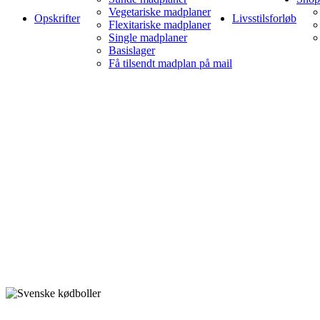
Vegetariske madplaner
Opskrifter
Livsstilsforløb
Flexitariske madplaner
Single madplaner
Basislager
Få tilsendt madplan på mail