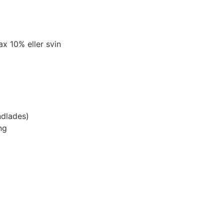
max 10%
eller svin
ndlades)
ing
%