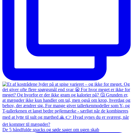
De 5 håndfulde snacks og søde sager om ugen skab