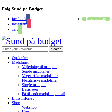
Følg Sund på Budget
facebook
Bliv medlem
instagram
cart
Opskrifter
Madplaner
Vejledning til madplan
Sunde madplaner
Vegetariske madplaner
Flexitariske madplaner
Single madplan
Basislager
Få tilsendt madplan på mail
Livsstilsforløb
Shop
Webshop
Kurv