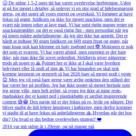
2016 var mit sidste år i 20erne, og på mange må