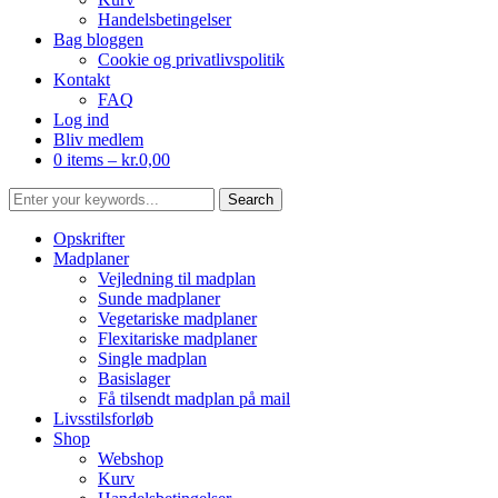
Handelsbetingelser
Bag bloggen
Cookie og privatlivspolitik
Kontakt
FAQ
Log ind
Bliv medlem
0 items –
kr.
0,00
Opskrifter
Madplaner
Vejledning til madplan
Sunde madplaner
Vegetariske madplaner
Flexitariske madplaner
Single madplan
Basislager
Få tilsendt madplan på mail
Livsstilsforløb
Shop
Webshop
Kurv