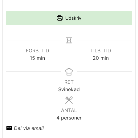
Udskriv
FORB. TID
TILB. TID
minutter
minutter
15
min
20
min
RET
Svinekød
ANTAL
4
personer
Del via email