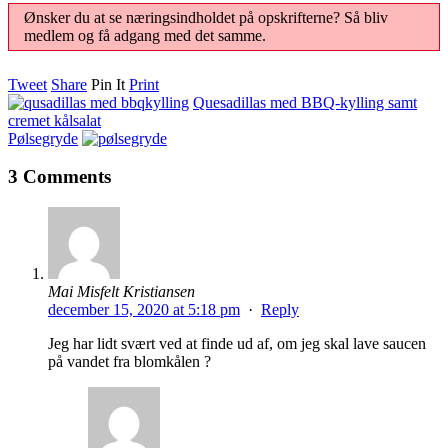
Ønsker du at se næringsindholdet på opskrifterne? Så bliv
medlem og få adgang med det samme.
Tweet
Share
Pin It
Print
Quesadillas med BBQ-kylling samt
cremet kålsalat
Pølsegryde
3 Comments
Mai Misfelt Kristiansen
december 15, 2020 at 5:18 pm
·
Reply
Jeg har lidt svært ved at finde ud af, om jeg skal lave saucen
på vandet fra blomkålen ?