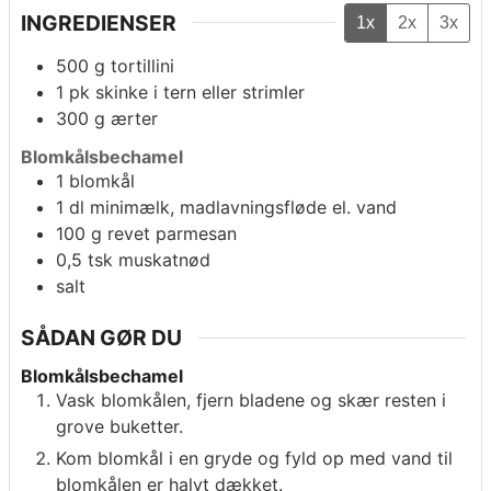
INGREDIENSER
1x
2x
3x
500
g
tortillini
1
pk
skinke i tern eller strimler
300
g
ærter
Blomkålsbechamel
1
blomkål
1
dl
minimælk, madlavningsfløde el. vand
100
g
revet parmesan
0,5
tsk
muskatnød
salt
SÅDAN GØR DU
Blomkålsbechamel
Vask blomkålen, fjern bladene og skær resten i
grove buketter.
Kom blomkål i en gryde og fyld op med vand til
blomkålen er halvt dækket.