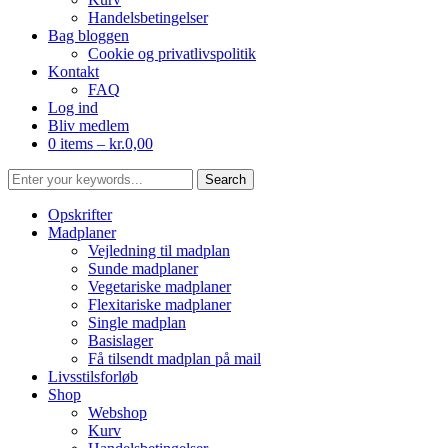
Handelsbetingelser
Bag bloggen
Cookie og privatlivspolitik
Kontakt
FAQ
Log ind
Bliv medlem
0 items –
kr.
0,00
Opskrifter
Madplaner
Vejledning til madplan
Sunde madplaner
Vegetariske madplaner
Flexitariske madplaner
Single madplan
Basislager
Få tilsendt madplan på mail
Livsstilsforløb
Shop
Webshop
Kurv