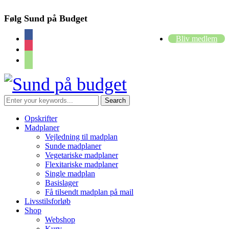
Følg Sund på Budget
facebook
Bliv medlem
instagram
cart
Opskrifter
Madplaner
Vejledning til madplan
Sunde madplaner
Vegetariske madplaner
Flexitariske madplaner
Single madplan
Basislager
Få tilsendt madplan på mail
Livsstilsforløb
Shop
Webshop
Kurv