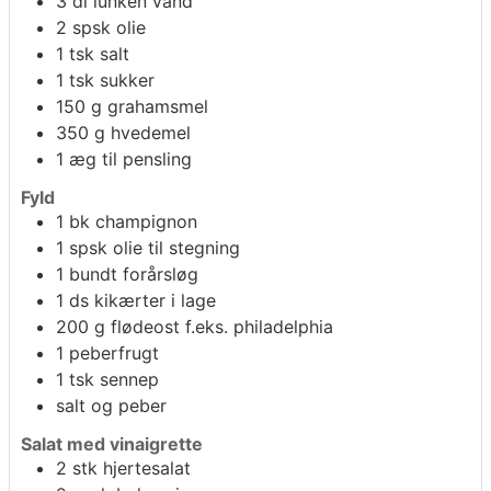
3
dl
lunken vand
2
spsk
olie
1
tsk
salt
1
tsk
sukker
150
g
grahamsmel
350
g
hvedemel
1
æg til pensling
Fyld
1
bk
champignon
1
spsk
olie til stegning
1
bundt
forårsløg
1
ds
kikærter i lage
200
g
flødeost f.eks. philadelphia
1
peberfrugt
1
tsk sennep
salt og peber
Salat med vinaigrette
2
stk
hjertesalat