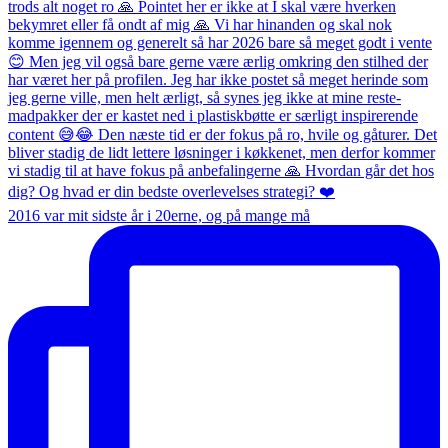
2016 var mit sidste år i 20erne, og på mange må