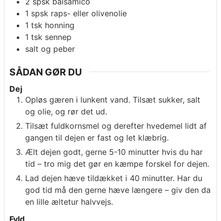
2
spsk
balsamico
1
spsk
raps- eller olivenolie
1
tsk
honning
1
tsk
sennep
salt og peber
SÅDAN GØR DU
Dej
Opløs gæren i lunkent vand. Tilsæt sukker, salt
og olie, og rør det ud.
Tilsæt fuldkornsmel og derefter hvedemel lidt af
gangen til dejen er fast og let klæbrig.
Ælt dejen godt, gerne 5-10 minutter hvis du har
tid – tro mig det gør en kæmpe forskel for dejen.
Lad dejen hæve tildækket i 40 minutter. Har du
god tid må den gerne hæve længere – giv den da
en lille æltetur halvvejs.
Fyld