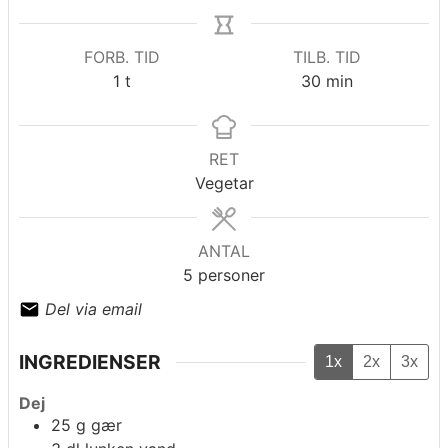
FORB. TID
TILB. TID
time
minutter
1
t
30
min
RET
Vegetar
ANTAL
5
personer
Del via email
INGREDIENSER
1x
2x
3x
Dej
25
g
gær