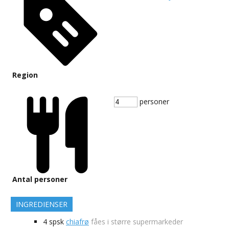
Region
personer
Antal personer
INGREDIENSER
4
spsk
chiafrø
fåes i større supermarkeder