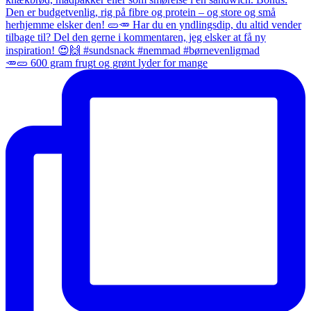
🥕🥒 600 gram frugt og grønt lyder for mange