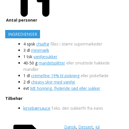
Antal personer
INGREDIENSER
4
spsk
chiafrø
fåes i større supermarkeder
3
dl
minimælk
1
tsk
vaniljesukker
40-50
g
mandelsplitter
eller smuttede hakkede
mandler
1
dl
cremefine 19% til piskning
eller piskefløde
2
dl
cheasy skyr med vanilje
evt
lidt honning, flydende sød eller sukker
Tilbehør
kirsebærsauce
f.eks. den sukkerfri fra easis
Dansk
,
Dessert
,
Jul