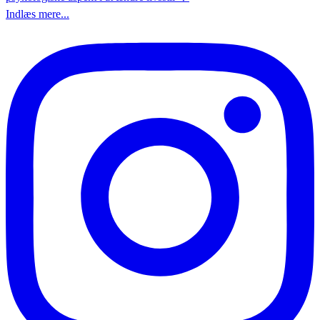
Indlæs mere...