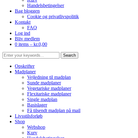
Handelsbetingelser
Bag bloggen
Cookie og privatlivspolitik
Kontakt
FAQ
Log ind
Bliv medlem
0 items –
kr.
0,00
Opskrifter
Madplaner
Vejledning til madplan
Sunde madplaner
Vegetariske madplaner
Flexitariske madplaner
Single madplan
Basislager
Få tilsendt madplan på mail
Livsstilsforløb
Shop
Webshop
Kurv