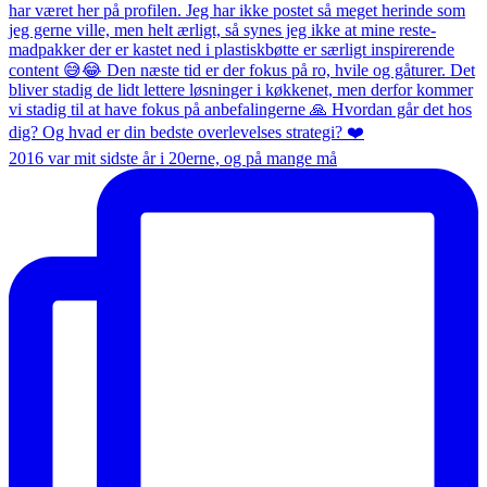
2016 var mit sidste år i 20erne, og på mange må