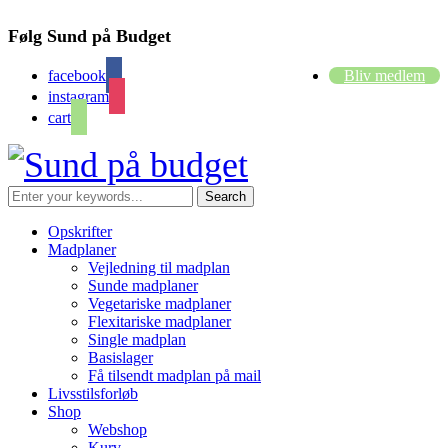
Følg Sund på Budget
facebook
Bliv medlem
instagram
cart
Opskrifter
Madplaner
Vejledning til madplan
Sunde madplaner
Vegetariske madplaner
Flexitariske madplaner
Single madplan
Basislager
Få tilsendt madplan på mail
Livsstilsforløb
Shop
Webshop
Kurv