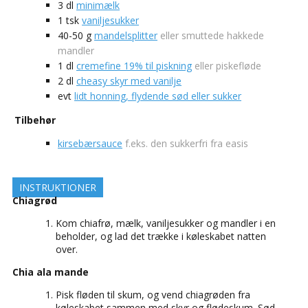
3
dl
minimælk
1
tsk
vaniljesukker
40-50
g
mandelsplitter
eller smuttede hakkede
mandler
1
dl
cremefine 19% til piskning
eller piskefløde
2
dl
cheasy skyr med vanilje
evt
lidt honning, flydende sød eller sukker
Tilbehør
kirsebærsauce
f.eks. den sukkerfri fra easis
INSTRUKTIONER
Chiagrød
Kom chiafrø, mælk, vaniljesukker og mandler i en
beholder, og lad det trække i køleskabet natten
over.
Chia ala mande
Pisk fløden til skum, og vend chiagrøden fra
køleskabet sammen med skyr og flødeskum. Sød