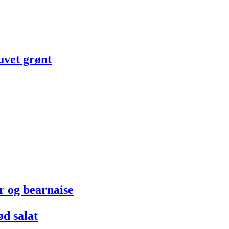
uvet grønt
r og bearnaise
d salat