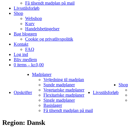
Få tilsendt madplan på mail
Livsstilsforløb
Shop
Webshop
Kurv
Handelsbetingelser
Bag bloggen
Cookie og privatlivspolitik
Kontakt
FAQ
Log ind
Bliv medlem
0 items –
kr.
0,00
Madplaner
Vejledning til madplan
Sunde madplaner
Shop
Vegetariske madplaner
Opskrifter
Livsstilsforløb
Flexitariske madplaner
Single madplaner
Basislager
Få tilsendt madplan på mail
Region:
Dansk