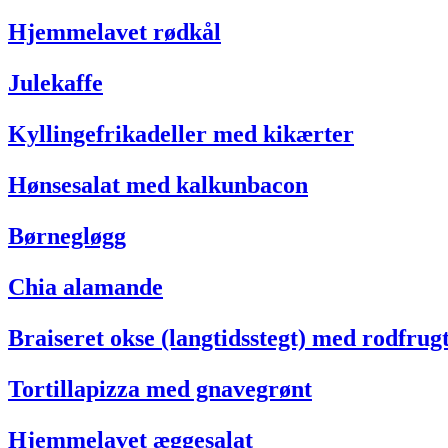
Hjemmelavet rødkål
Julekaffe
Kyllingefrikadeller med kikærter
Hønsesalat med kalkunbacon
Børnegløgg
Chia alamande
Braiseret okse (langtidsstegt) med rodfru
Tortillapizza med gnavegrønt
Hjemmelavet æggesalat