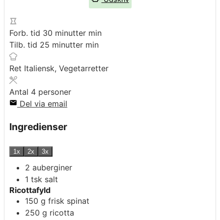
Forb. tid
30
minutter
min
Tilb. tid
25
minutter
min
Ret
Italiensk, Vegetarretter
Antal
4
personer
Del via email
Ingredienser
1x
2x
3x
2
auberginer
1
tsk
salt
Ricottafyld
150
g
frisk spinat
250
g
ricotta