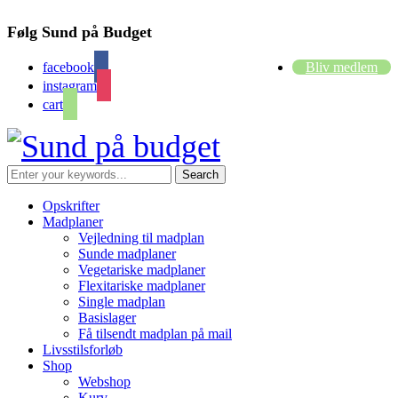
Følg Sund på Budget
facebook
Bliv medlem
instagram
cart
Opskrifter
Madplaner
Vejledning til madplan
Sunde madplaner
Vegetariske madplaner
Flexitariske madplaner
Single madplan
Basislager
Få tilsendt madplan på mail
Livsstilsforløb
Shop
Webshop
Kurv