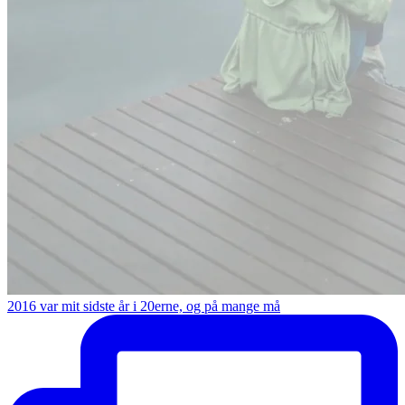
2016 var mit sidste år i 20erne, og på mange må