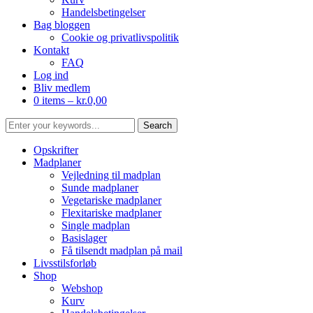
Handelsbetingelser
Bag bloggen
Cookie og privatlivspolitik
Kontakt
FAQ
Log ind
Bliv medlem
0 items –
kr.
0,00
Opskrifter
Madplaner
Vejledning til madplan
Sunde madplaner
Vegetariske madplaner
Flexitariske madplaner
Single madplan
Basislager
Få tilsendt madplan på mail
Livsstilsforløb
Shop
Webshop
Kurv