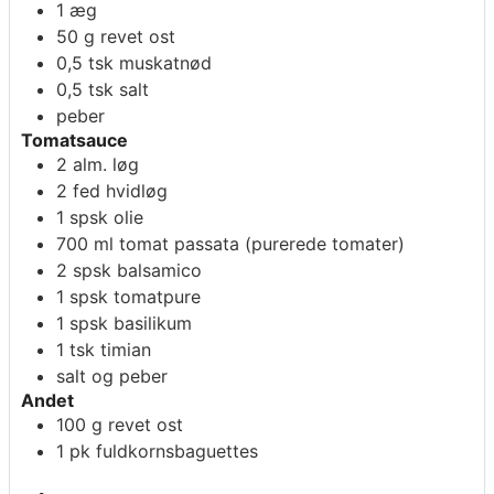
1
æg
50
g
revet ost
0,5
tsk
muskatnød
0,5
tsk
salt
peber
Tomatsauce
2
alm. løg
2
fed
hvidløg
1
spsk
olie
700
ml
tomat passata (purerede tomater)
2
spsk
balsamico
1
spsk
tomatpure
1
spsk
basilikum
1
tsk
timian
salt og peber
Andet
100
g
revet ost
1
pk
fuldkornsbaguettes