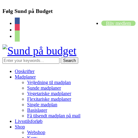
Følg Sund på Budget
facebook
Bliv medlem
instagram
cart
Opskrifter
Madplaner
Vejledning til madplan
Sunde madplaner
Vegetariske madplaner
Flexitariske madplaner
Single madplan
Basislager
Få tilsendt madplan på mail
Livsstilsforløb
Shop
Webshop
Kurv