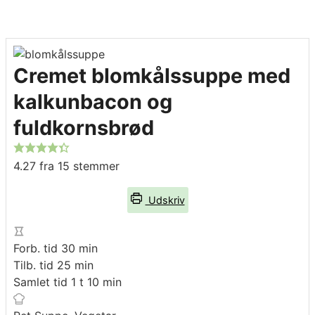
Cremet blomkålssuppe med
kalkunbacon og
fuldkornsbrød
4.27
fra
15
stemmer
Udskriv
minutter
Forb. tid
30
min
minutter
Tilb. tid
25
min
time
minutter
Samlet tid
1
t
10
min