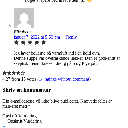
noget at spare ved at lave dem før
Elisabeth
januar 7, 2022 at 5:50 pm
·
Reply
Jeg laver bollerne på varmluft ind i en kold ovn.
Denne suppe var overraskende lækker. Den er godkendt af
skeptisk mand, kræsen dreng på 5 og Pige på 3
4.27 from 15 votes (
14 ratings without comment
)
Skriv en kommentar
Din e-mailadresse vil ikke blive publiceret.
Krævede felter er
markeret med
*
Opskrift Vurdering
Opskrift Vurdering