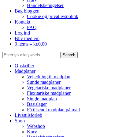
Handelsbetingelser
Bag bloggen
Cookie og privatlivspolitik
Kontakt
FAQ
Log ind
Bliv medlem
0 items –
kr.
0,00
Opskrifter
Madplaner
Vejledning til madplan
Sunde madplaner
Vegetariske madplaner
Flexitariske madplaner
Single madplan
Basislager
Få tilsendt madplan på mail
Livsstilsforløb
Shop
Webshop
Kurv