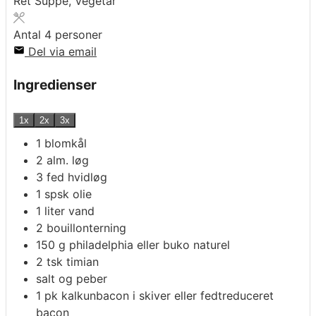
Ret
Suppe, Vegetar
Antal
4
personer
Del via email
Ingredienser
1x
2x
3x
1
blomkål
2
alm. løg
3
fed
hvidløg
1
spsk
olie
1
liter
vand
2
bouillonterning
150
g
philadelphia eller buko naturel
2
tsk
timian
salt og peber
1
pk
kalkunbacon i skiver
eller fedtreduceret
bacon