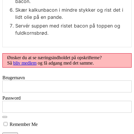
bacon.
Skær kalkunbacon i mindre stykker og rist det i
lidt olie på en pande.
Servér suppen med ristet bacon på toppen og
fuldkornsbrød.
Ønsker du at se næringsindholdet på opskrifterne?
Så
bliv medlem
og få adgang med det samme.
Brugernavn
Password
Remember Me