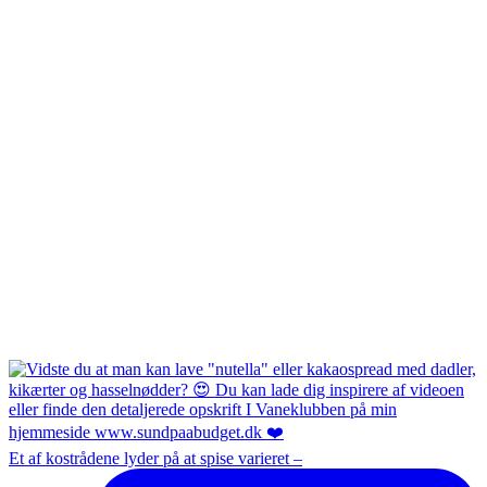
Et af kostrådene lyder på at spise varieret –