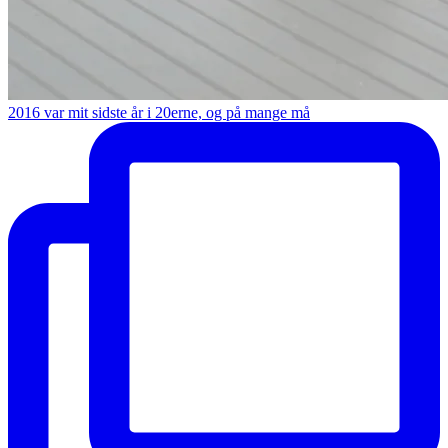
2016 var mit sidste år i 20erne, og på mange må