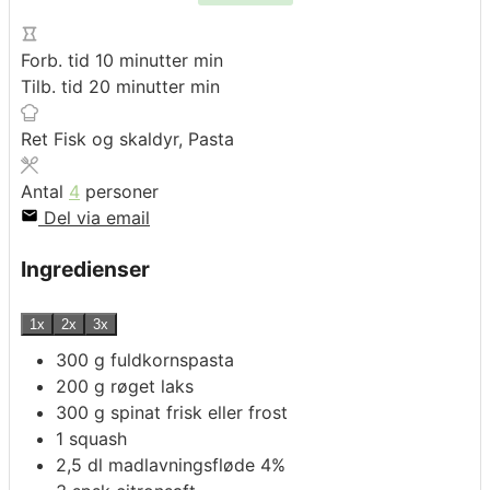
Forb. tid
10
minutter
min
Tilb. tid
20
minutter
min
Ret
Fisk og skaldyr, Pasta
Antal
4
personer
Del via email
Ingredienser
1x
2x
3x
300
g
fuldkornspasta
200
g
røget laks
300
g
spinat frisk eller frost
1
squash
2,5
dl
madlavningsfløde 4%