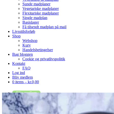
Sunde madplaner
Vegetariske madplaner
Flexitariske madplaner
Single madplan
Basislager
Få tilsendt madplan på mail
Livsstilsforløb
Shop
Webshop
Kurv
Handelsbetingelser
Bag bloggen
Cookie og privatlivspolitik
Kontakt
FAQ
Log ind
Bliv medlem
0 items –
kr.
0,00
Bliv medlem