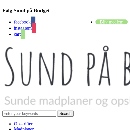
Følg Sund på Budget
facebook
Bliv medlem
instagram
cart
Opskrifter
Madplaner