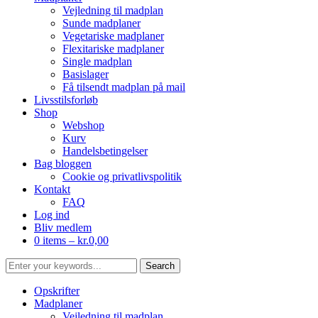
Vejledning til madplan
Sunde madplaner
Vegetariske madplaner
Flexitariske madplaner
Single madplan
Basislager
Få tilsendt madplan på mail
Livsstilsforløb
Shop
Webshop
Kurv
Handelsbetingelser
Bag bloggen
Cookie og privatlivspolitik
Kontakt
FAQ
Log ind
Bliv medlem
0 items –
kr.
0,00
Opskrifter
Madplaner
Vejledning til madplan