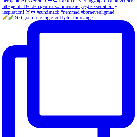
600 gram frugt og grønt lyder for mange