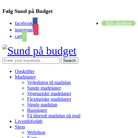
Følg Sund på Budget
facebook
Bliv medlem
instagram
cart
Opskrifter
Madplaner
Vejledning til madplan
Sunde madplaner
Vegetariske madplaner
Flexitariske madplaner
Single madplan
Basislager
Få tilsendt madplan på mail
Livsstilsforløb
Shop
Webshop
Kurv