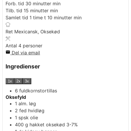
Forb. tid
30
minutter
min
Tilb. tid
15
minutter
min
Samlet tid
1
time
t
10
minutter
min
Ret
Mexicansk, Oksekød
Antal
4
personer
Del via email
Ingredienser
1x
2x
3x
6
fuldkornstortillas
Oksefyld
1
alm. løg
2
fed
hvidløg
1
spsk
olie
400
g
hakket oksekød 3-7%