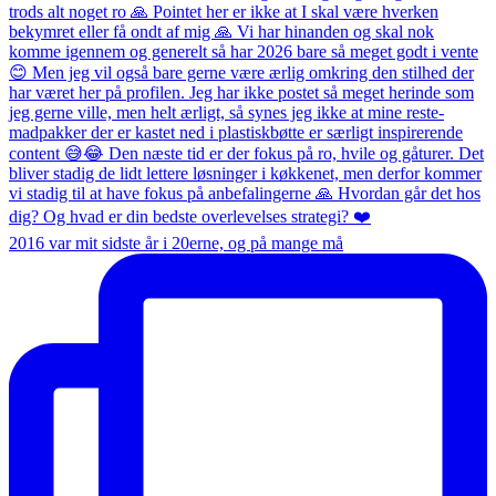
2016 var mit sidste år i 20erne, og på mange må