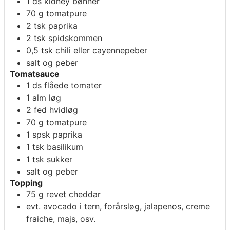
1
ds
kidney bønner
70
g
tomatpure
2
tsk
paprika
2
tsk
spidskommen
0,5
tsk
chili eller cayennepeber
salt og peber
Tomatsauce
1
ds
flåede tomater
1
alm løg
2
fed
hvidløg
70
g
tomatpure
1
spsk
paprika
1
tsk
basilikum
1
tsk
sukker
salt og peber
Topping
75
g
revet cheddar
evt.
avocado i tern, forårsløg, jalapenos, creme
fraiche, majs, osv.