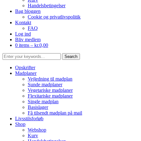
Handelsbetingelser
Bag bloggen
Cookie og privatlivspolitik
Kontakt
FAQ
Log ind
Bliv medlem
0 items –
kr.
0,00
Opskrifter
Madplaner
Vejledning til madplan
Sunde madplaner
Vegetariske madplaner
Flexitariske madplaner
Single madplan
Basislager
Få tilsendt madplan på mail
Livsstilsforløb
Shop
Webshop
Kurv