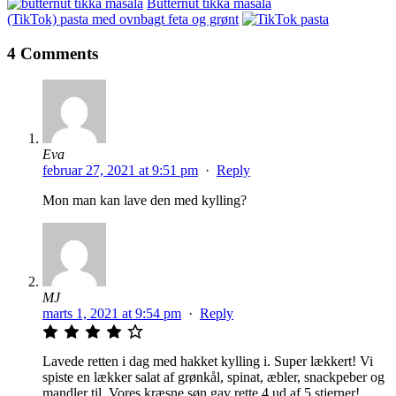
Butternut tikka masala
(TikTok) pasta med ovnbagt feta og grønt
4 Comments
Eva
februar 27, 2021 at 9:51 pm
·
Reply
Mon man kan lave den med kylling?
MJ
marts 1, 2021 at 9:54 pm
·
Reply
Lavede retten i dag med hakket kylling i. Super lækkert! Vi
spiste en lækker salat af grønkål, spinat, æbler, snackpeber og
mandler til. Vores kræsne søn gav rette 4 ud af 5 stjerner!