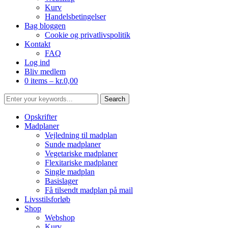
Kurv
Handelsbetingelser
Bag bloggen
Cookie og privatlivspolitik
Kontakt
FAQ
Log ind
Bliv medlem
0 items –
kr.
0,00
Opskrifter
Madplaner
Vejledning til madplan
Sunde madplaner
Vegetariske madplaner
Flexitariske madplaner
Single madplan
Basislager
Få tilsendt madplan på mail
Livsstilsforløb
Shop
Webshop
Kurv