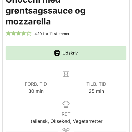
grøntsagssauce og
mozzarella
4.10
fra
11
stemmer
Udskriv
FORB. TID
TILB. TID
minutter
minutter
30
min
25
min
RET
Italiensk, Oksekød, Vegetarretter