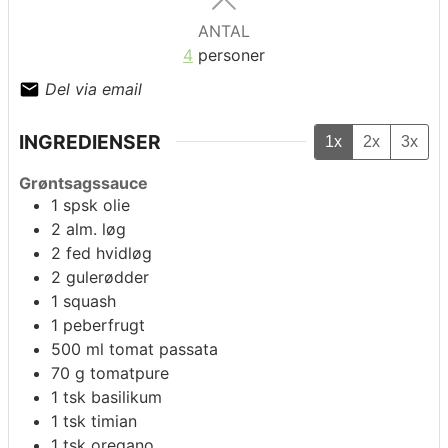
ANTAL
4
personer
Del via email
INGREDIENSER
1x
2x
3x
Grøntsagssauce
1
spsk
olie
2
alm. løg
2
fed
hvidløg
2
gulerødder
1
squash
1
peberfrugt
500
ml
tomat passata
70
g
tomatpure
1
tsk
basilikum
1
tsk
timian
1
tsk
oregano