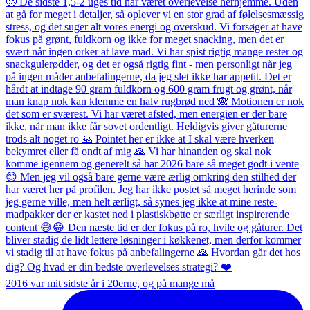
2016 var mit sidste år i 20erne, og på mange må