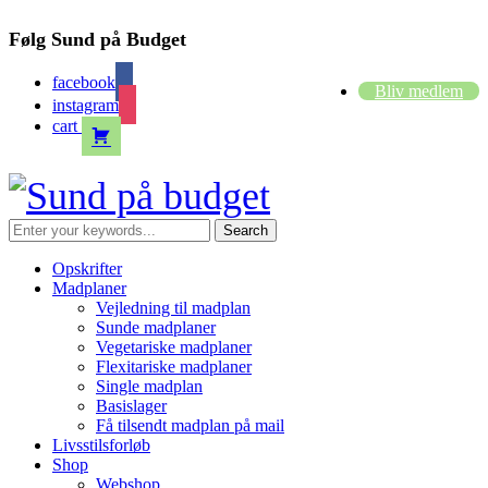
Følg Sund på Budget
facebook
Bliv medlem
instagram
cart
Opskrifter
Madplaner
Vejledning til madplan
Sunde madplaner
Vegetariske madplaner
Flexitariske madplaner
Single madplan
Basislager
Få tilsendt madplan på mail
Livsstilsforløb
Shop
Webshop