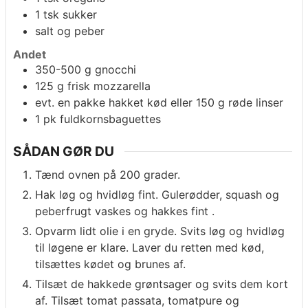
1
tsk
sukker
salt og peber
Andet
350-500
g
gnocchi
125
g
frisk mozzarella
evt.
en pakke hakket kød eller 150 g røde linser
1
pk
fuldkornsbaguettes
SÅDAN GØR DU
Tænd ovnen på 200 grader.
Hak løg og hvidløg fint. Gulerødder, squash og
peberfrugt vaskes og hakkes fint .
Opvarm lidt olie i en gryde. Svits løg og hvidløg
til løgene er klare. Laver du retten med kød,
tilsættes kødet og brunes af.
Tilsæt de hakkede grøntsager og svits dem kort
af. Tilsæt tomat passata, tomatpure og