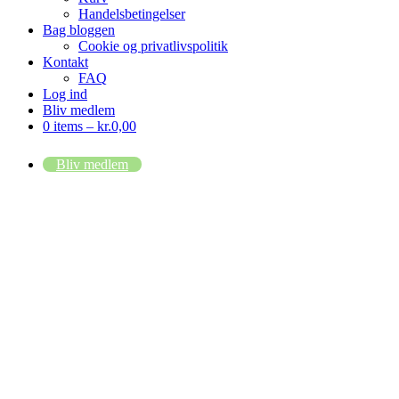
Handelsbetingelser
Bag bloggen
Cookie og privatlivspolitik
Kontakt
FAQ
Log ind
Bliv medlem
0 items –
kr.
0,00
Bliv medlem