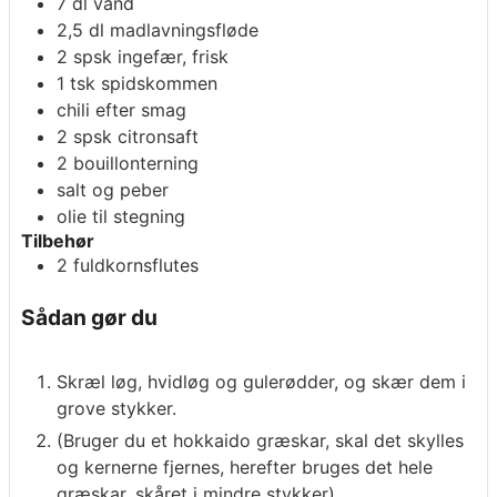
7
dl
vand
2,5
dl
madlavningsfløde
2
spsk
ingefær, frisk
1
tsk
spidskommen
chili efter smag
2
spsk
citronsaft
2
bouillonterning
salt og peber
olie til stegning
Tilbehør
2
fuldkornsflutes
Sådan gør du
Skræl løg, hvidløg og gulerødder, og skær dem i
grove stykker.
(Bruger du et hokkaido græskar, skal det skylles
og kernerne fjernes, herefter bruges det hele
græskar, skåret i mindre stykker).