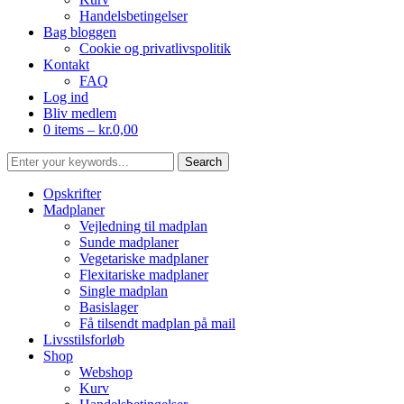
Handelsbetingelser
Bag bloggen
Cookie og privatlivspolitik
Kontakt
FAQ
Log ind
Bliv medlem
0 items –
kr.
0,00
Opskrifter
Madplaner
Vejledning til madplan
Sunde madplaner
Vegetariske madplaner
Flexitariske madplaner
Single madplan
Basislager
Få tilsendt madplan på mail
Livsstilsforløb
Shop
Webshop
Kurv