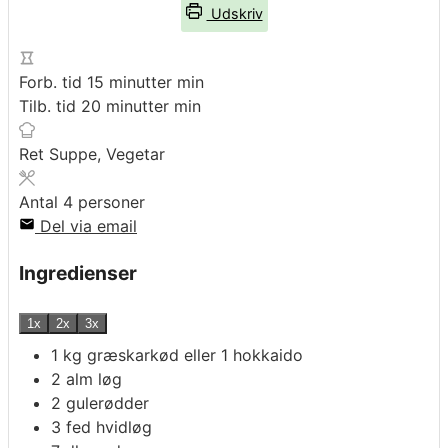
Udskriv
Forb. tid
15
minutter
min
Tilb. tid
20
minutter
min
Ret
Suppe, Vegetar
Antal
4
personer
Del via email
Ingredienser
1x
2x
3x
1
kg
græskarkød
eller 1 hokkaido
2
alm løg
2
gulerødder
3
fed
hvidløg