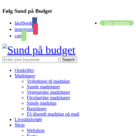
Følg Sund på Budget
facebook
Bliv medlem
instagram
cart
Opskrifter
Madplaner
Vejledning til madplan
Sunde madplaner
Vegetariske madplaner
Flexitariske madplaner
Single madplan
Basislager
Få tilsendt madplan på mail
Livsstilsforløb
Shop
Webshop
Kurv