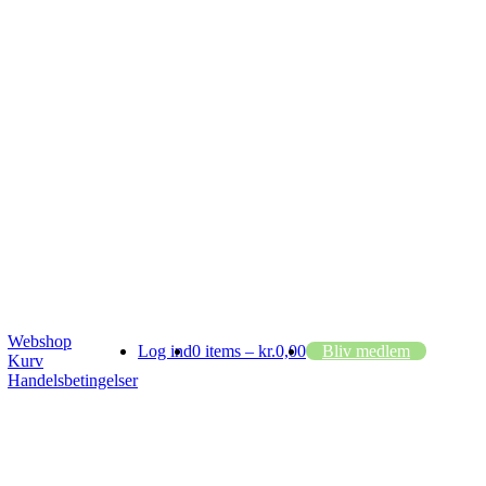
Webshop
Log ind
0 items –
kr.
0,00
Bliv medlem
Kurv
Handelsbetingelser