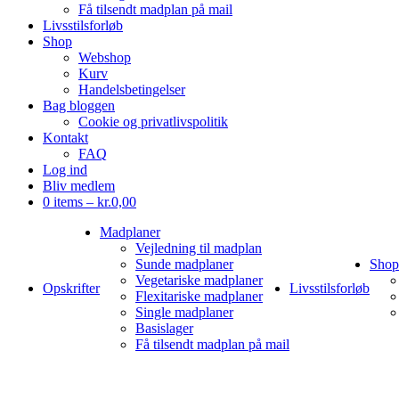
Få tilsendt madplan på mail
Livsstilsforløb
Shop
Webshop
Kurv
Handelsbetingelser
Bag bloggen
Cookie og privatlivspolitik
Kontakt
FAQ
Log ind
Bliv medlem
0 items –
kr.
0,00
Madplaner
Vejledning til madplan
Sunde madplaner
Shop
Vegetariske madplaner
Opskrifter
Livsstilsforløb
Flexitariske madplaner
Single madplaner
Basislager
Få tilsendt madplan på mail