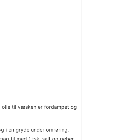
 olie til væsken er fordampet og
og i en gryde under omrøring.
ag til med 1 tsk. salt og peber