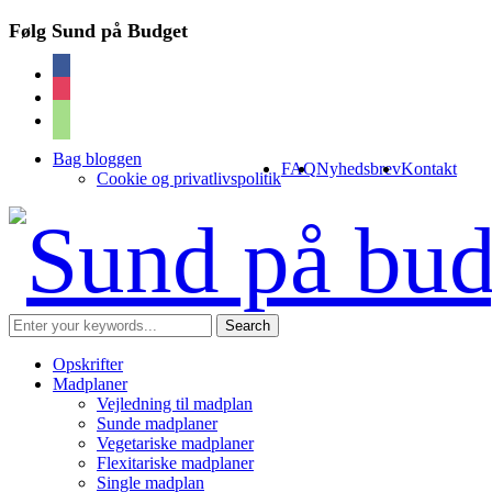
Følg Sund på Budget
facebook
instagram
cart
Bag bloggen
FAQ
Nyhedsbrev
Kontakt
Cookie og privatlivspolitik
Opskrifter
Madplaner
Vejledning til madplan
Sunde madplaner
Vegetariske madplaner
Flexitariske madplaner
Single madplan