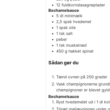
12
fuldkornslasagneplader
Bechamelsauce
5
dl
minimælk
2,5
spsk
hvedemel
1
spsk
olie
1
tsk
salt
peber
1
tsk
muskatnød
450
g
hakket spinat
Sådan gør du
Tænd ovnen på 200 grader
Vask champignonerne grundigt
champignoner er blevet gyldne
Bechamelsauce
Ryst hvedemelet ud i 1 dl ko
Tilsæt meljævningen under o