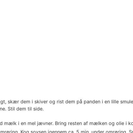
, skær dem i skiver og rist dem på panden i en lille smule
. Stil dem til side.
ld mælk i en mel jævner. Bring resten af mælken og olie i k
mrøring. Kog sovsen igennem ca. 5 min. under omrøring. Sm