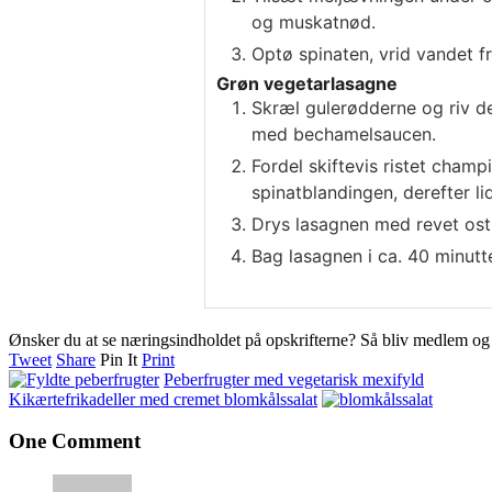
og muskatnød.
Optø spinaten, vrid vandet f
Grøn vegetarlasagne
Skræl gulerødderne og riv de
med bechamelsaucen.
Fordel skiftevis ristet champ
spinatblandingen, derefter l
Drys lasagnen med revet ost
Bag lasagnen i ca. 40 minutte
Ønsker du at se næringsindholdet på opskrifterne? Så bliv medlem o
Tweet
Share
Pin It
Print
Peberfrugter med vegetarisk mexifyld
Kikærtefrikadeller med cremet blomkålssalat
One Comment