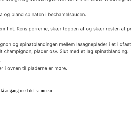
ra og bland spinaten i bechamelsaucen.
m fint. Rens porrerne, skær toppen af og skær resten af po
ignon og spinatblandingen mellem lasagneplader i et ildfast
idt champignon, plader osv. Slut med et lag spinatblanding.
.
r i ovnen til pladerne er møre.
g få adgang med det samme.n