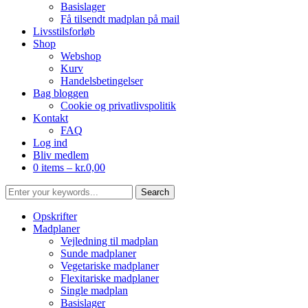
Basislager
Få tilsendt madplan på mail
Livsstilsforløb
Shop
Webshop
Kurv
Handelsbetingelser
Bag bloggen
Cookie og privatlivspolitik
Kontakt
FAQ
Log ind
Bliv medlem
0 items –
kr.
0,00
Opskrifter
Madplaner
Vejledning til madplan
Sunde madplaner
Vegetariske madplaner
Flexitariske madplaner
Single madplan
Basislager