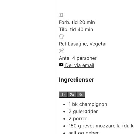
minutter
Forb. tid
20
min
minutter
Tilb. tid
40
min
Ret
Lasagne, Vegetar
Antal
4
personer
Del via email
Ingredienser
1x
2x
3x
1
bk
champignon
2
gulerødder
2
porrer
150
g
revet mozzarella (du 
salt og peber