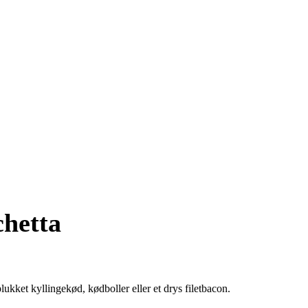
chetta
ukket kyllingekød, kødboller eller et drys filetbacon.