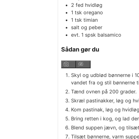
2
fed
hvidløg
1
tsk
oregano
1
tsk
timian
salt og peber
evt. 1 spsk balsamico
Sådan gør du
Skyl og udblød bønnerne i 10
vandet fra og stil bønnerne ti
Tænd ovnen på 200 grader.
Skræl pastinakker, løg og hv
Kom pastinak, løg og hvidlø
Bring retten i kog, og lad d
Blend suppen jævn, og tilsæ
Tilsæt bønnerne, varm suppe