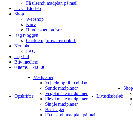
Få tilsendt madplan på mail
Livsstilsforløb
Shop
Webshop
Kurv
Handelsbetingelser
Bag bloggen
Cookie og privatlivspolitik
Kontakt
FAQ
Log ind
Bliv medlem
0 items –
kr.
0,00
Madplaner
Vejledning til madplan
Sunde madplaner
Shop
Vegetariske madplaner
Opskrifter
Livsstilsforløb
Flexitariske madplaner
Single madplaner
Basislager
Få tilsendt madplan på mail