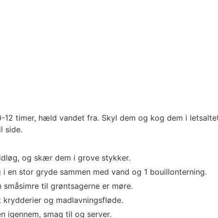
-12 timer, hæld vandet fra. Skyl dem og kog dem i letsalte
l side.
idløg, og skær dem i grove stykker.
g i en stor gryde sammen med vand og 1 bouillonterning.
en småsimre til grøntsagerne er møre.
t krydderier og madlavningsfløde.
n igennem, smag til og server.