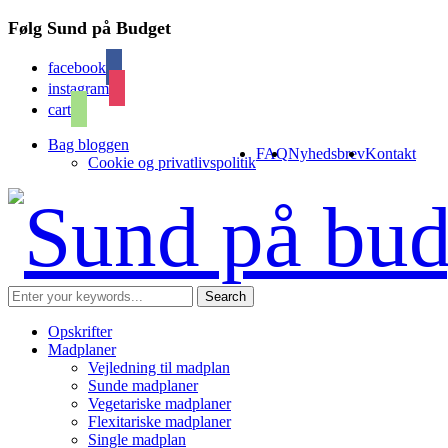
Følg Sund på Budget
facebook
instagram
cart
Bag bloggen
FAQ
Nyhedsbrev
Kontakt
Cookie og privatlivspolitik
Opskrifter
Madplaner
Vejledning til madplan
Sunde madplaner
Vegetariske madplaner
Flexitariske madplaner
Single madplan