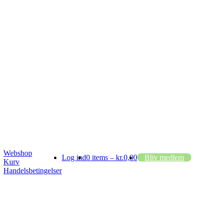
Webshop
Log ind
0 items –
kr.
0,00
Bliv medlem
Kurv
Handelsbetingelser