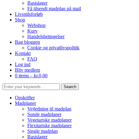
Basislager
Få tilsendt madplan på mail
Livsstilsforløb
Shop
Webshop
Kurv
Handelsbetingelser
Bag bloggen
Cookie og privatlivspolitik
Kontakt
FAQ
Log ind
Bliv medlem
0 items –
kr.
0,00
Opskrifter
Madplaner
Vejledning til madplan
Sunde madplaner
Vegetariske madplaner
Flexitariske madplaner
Single madplan
Basislager