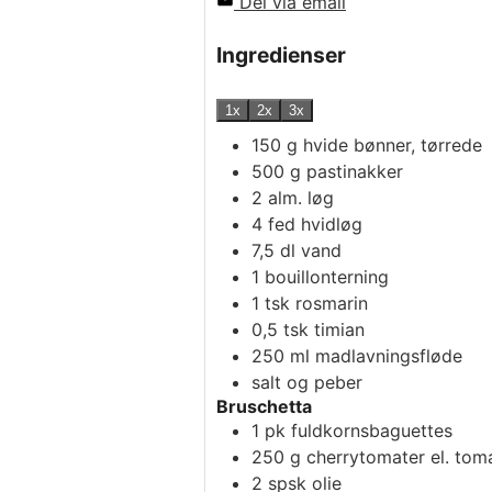
Del via email
Ingredienser
1x
2x
3x
150
g
hvide bønner, tørrede
500
g
pastinakker
2
alm. løg
4
fed
hvidløg
7,5
dl
vand
1
bouillonterning
1
tsk
rosmarin
0,5
tsk
timian
250
ml
madlavningsfløde
salt og peber
Bruschetta
1
pk
fuldkornsbaguettes
250
g
cherrytomater el. tom
2
spsk
olie