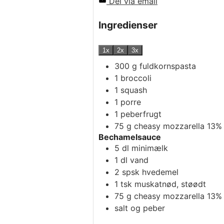
Del via email
Ingredienser
1x
2x
3x
300
g
fuldkornspasta
1
broccoli
1
squash
1
porre
1
peberfrugt
75
g
cheasy mozzarella 13%
Bechamelsauce
5
dl
minimælk
1
dl
vand
2
spsk
hvedemel
1
tsk
muskatnød, støødt
75
g
cheasy mozzarella 13%
salt og peber