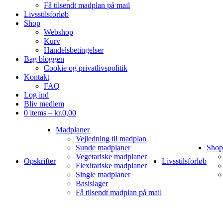
Få tilsendt madplan på mail
Livsstilsforløb
Shop
Webshop
Kurv
Handelsbetingelser
Bag bloggen
Cookie og privatlivspolitik
Kontakt
FAQ
Log ind
Bliv medlem
0 items –
kr.
0,00
Madplaner
Vejledning til madplan
Sunde madplaner
Shop
Vegetariske madplaner
Opskrifter
Livsstilsforløb
Flexitariske madplaner
Single madplaner
Basislager
Få tilsendt madplan på mail