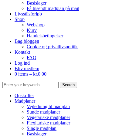
Basislager
Få tilsendt madplan på mail
Livsstilsforløb
Shop
Webshop
Kurv
Handelsbetingelser
Bag bloggen
Cookie og privatlivspolitik
Kontakt
FAQ
Log ind
Bliv medlem
0 items –
kr.
0,00
Opskrifter
Madplaner
Vejledning til madplan
Sunde madplaner
Vegetariske madplaner
Flexitariske madplaner
Single madplan
Basislager