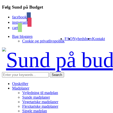
Følg Sund på Budget
facebook
instagram
cart
Bag bloggen
FAQ
Nyhedsbrev
Kontakt
Cookie og privatlivspolitik
Opskrifter
Madplaner
Vejledning til madplan
Sunde madplaner
Vegetariske madplaner
Flexitariske madplaner
Single madplan