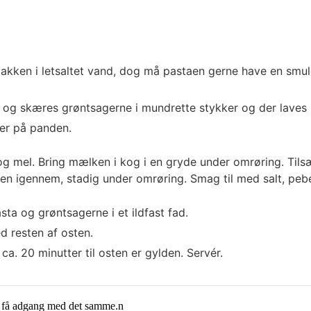
akken i letsaltet vand, dog må pastaen gerne have en smul
 og skæres grøntsagerne i mundrette stykker og der laves
ter på panden.
 og mel. Bring mælken i kog i en gryde under omrøring. Til
sen igennem, stadig under omrøring. Smag til med salt, pe
ta og grøntsagerne i et ildfast fad.
 resten af osten.
ca. 20 minutter til osten er gylden. Servér.
g få adgang med det samme.n