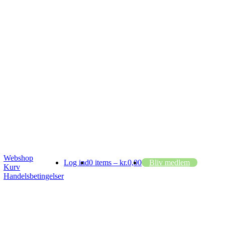
Webshop
Log ind
0 items –
kr.
0,00
Bliv medlem
Kurv
Handelsbetingelser