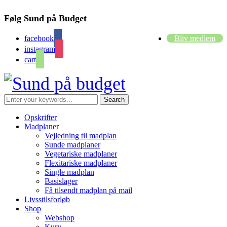
Følg Sund på Budget
facebook
Bliv medlem
instagram
cart
Opskrifter
Madplaner
Vejledning til madplan
Sunde madplaner
Vegetariske madplaner
Flexitariske madplaner
Single madplan
Basislager
Få tilsendt madplan på mail
Livsstilsforløb
Shop
Webshop
Kurv