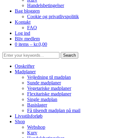
Handelsbetingelser
Bag bloggen
Cookie og privatlivspolitik
Kontakt
FAQ
Log ind
Bliv medlem
0 items –
kr.
0,00
Opskrifter
Madplaner
Vejledning til madplan
Sunde madplaner
Vegetariske madplaner
Flexitariske madplaner
Single madplan
Basislager
Få tilsendt madplan på mail
Livsstilsforløb
Shop
Webshop
Kurv