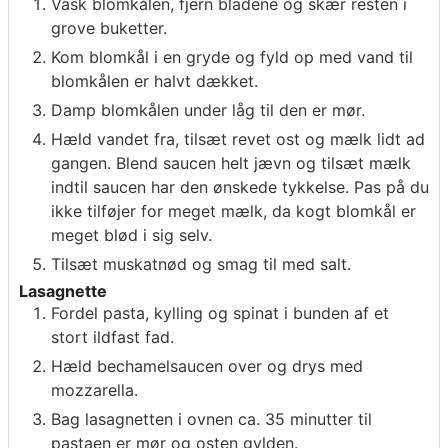
Vask blomkålen, fjern bladene og skær resten i
grove buketter.
Kom blomkål i en gryde og fyld op med vand til
blomkålen er halvt dækket.
Damp blomkålen under låg til den er mør.
Hæld vandet fra, tilsæt revet ost og mælk lidt ad
gangen. Blend saucen helt jævn og tilsæt mælk
indtil saucen har den ønskede tykkelse. Pas på du
ikke tilføjer for meget mælk, da kogt blomkål er
meget blød i sig selv.
Tilsæt muskatnød og smag til med salt.
Lasagnette
Fordel pasta, kylling og spinat i bunden af et
stort ildfast fad.
Hæld bechamelsaucen over og drys med
mozzarella.
Bag lasagnetten i ovnen ca. 35 minutter til
pastaen er mør og osten gylden.