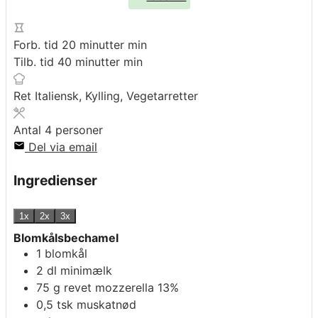
Forb. tid
20
minutter
min
Tilb. tid
40
minutter
min
Ret
Italiensk, Kylling, Vegetarretter
Antal
4
personer
Del via email
Ingredienser
1x
2x
3x
Blomkålsbechamel
1
blomkål
2
dl
minimælk
75
g
revet mozzerella 13%
0,5
tsk
muskatnød