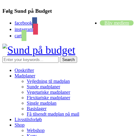
Følg Sund på Budget
facebook
Bliv medlem
instagram
cart
Opskrifter
Madplaner
Vejledning til madplan
Sunde madplaner
Vegetariske madplaner
Flexitariske madplaner
Single madplan
Basislager
Få tilsendt madplan på mail
Livsstilsforløb
Shop
Webshop
Kurv