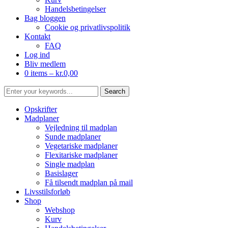
Handelsbetingelser
Bag bloggen
Cookie og privatlivspolitik
Kontakt
FAQ
Log ind
Bliv medlem
0 items –
kr.
0,00
Opskrifter
Madplaner
Vejledning til madplan
Sunde madplaner
Vegetariske madplaner
Flexitariske madplaner
Single madplan
Basislager
Få tilsendt madplan på mail
Livsstilsforløb
Shop
Webshop
Kurv