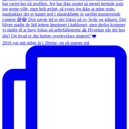
2016 var mit sidste år i 20erne, og på mange må