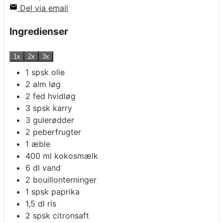
Del via email
Ingredienser
1x
2x
3x
1
spsk
olie
2
alm løg
2
fed
hvidløg
3
spsk
karry
3
gulerødder
2
peberfrugter
1
æble
400
ml
kokosmælk
6
dl
vand
2
bouillonterninger
1
spsk
paprika
1,5
dl
ris
2
spsk
citronsaft