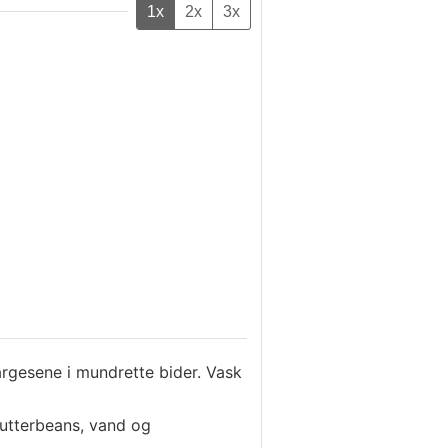
1x
2x
3x
rgesene i mundrette bider. Vask
 butterbeans, vand og