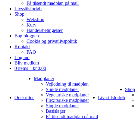
Få tilsendt madplan på mail
Livsstilsforløb
Shop
Webshop
Kurv
Handelsbetingelser
Bag bloggen
Cookie og privatlivspolitik
Kontakt
FAQ
Log ind
Bliv medlem
0 items –
kr.
0,00
Madplaner
Vejledning til madplan
Sunde madplaner
Shop
Vegetariske madplaner
Opskrifter
Livsstilsforløb
Flexitariske madplaner
Single madplaner
Basislager
Få tilsendt madplan på mail