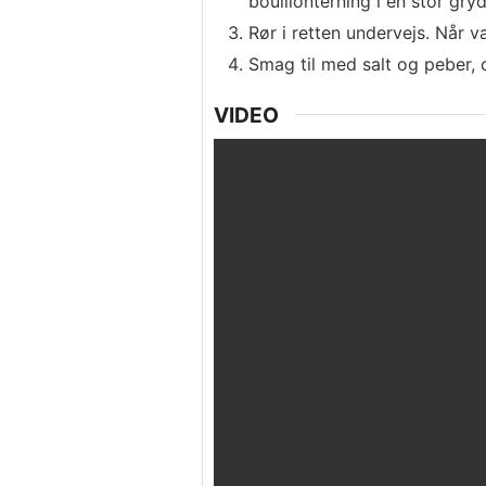
bouillonterning i en stor gry
Rør i retten undervejs. Når 
Smag til med salt og peber, o
VIDEO