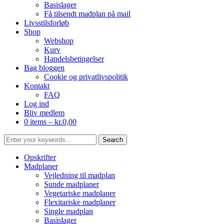
Basislager
Få tilsendt madplan på mail
Livsstilsforløb
Shop
Webshop
Kurv
Handelsbetingelser
Bag bloggen
Cookie og privatlivspolitik
Kontakt
FAQ
Log ind
Bliv medlem
0 items –
kr.
0,00
Opskrifter
Madplaner
Vejledning til madplan
Sunde madplaner
Vegetariske madplaner
Flexitariske madplaner
Single madplan
Basislager