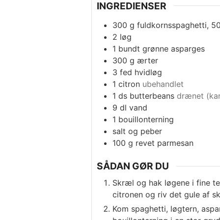
INGREDIENSER
300
g
fuldkornsspaghetti, 5
2
løg
1
bundt
grønne asparges
300
g
ærter
3
fed
hvidløg
1
citron
ubehandlet
1
ds
butterbeans
drænet (kan
9
dl
vand
1
bouillonterning
salt og peber
100
g
revet parmesan
SÅDAN GØR DU
Skræl og hak løgene i fine 
citronen og riv det gule af sk
Kom spaghetti, løgtern, aspar