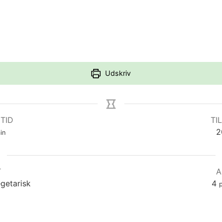
Udskriv
 TID
TIL
nutter
2
in
T
A
getarisk
4