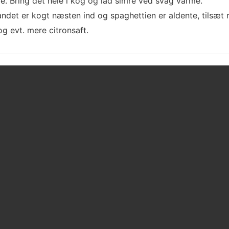
de. Bring det hele i kog og lad simre ved svag varme.
vandet er kogt næsten ind og spaghettien er aldente, tilsæt
g evt. mere citronsaft.