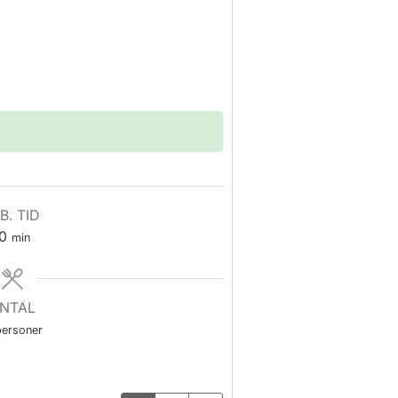
B. TID
minutter
0
min
NTAL
personer