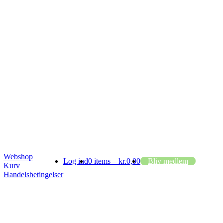
Webshop
Log ind
0 items –
kr.
0,00
Bliv medlem
Kurv
Handelsbetingelser