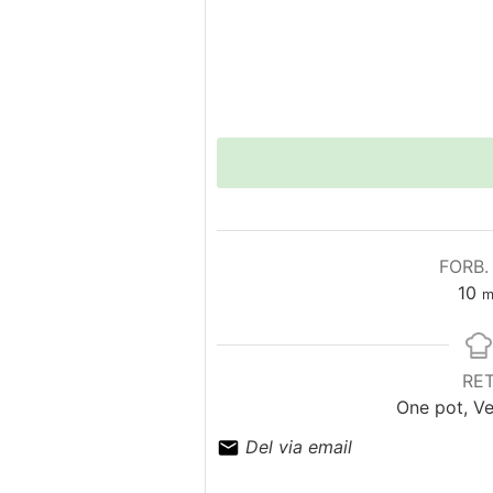
FORB.
mi
10
m
RE
One pot, Ve
Del via email