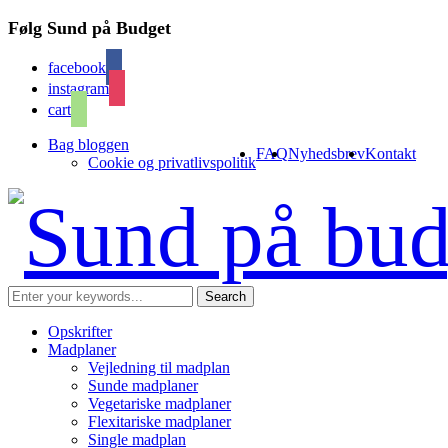
Følg Sund på Budget
facebook
instagram
cart
Bag bloggen
FAQ
Nyhedsbrev
Kontakt
Cookie og privatlivspolitik
Opskrifter
Madplaner
Vejledning til madplan
Sunde madplaner
Vegetariske madplaner
Flexitariske madplaner
Single madplan