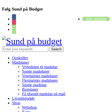
Følg Sund på Budget
facebook
Bliv medlem
instagram
cart
Opskrifter
Madplaner
Vejledning til madplan
Sunde madplaner
Vegetariske madplaner
Flexitariske madplaner
Single madplan
Basislager
Få tilsendt madplan på mail
Livsstilsforløb
Shop
Webshop
Kurv