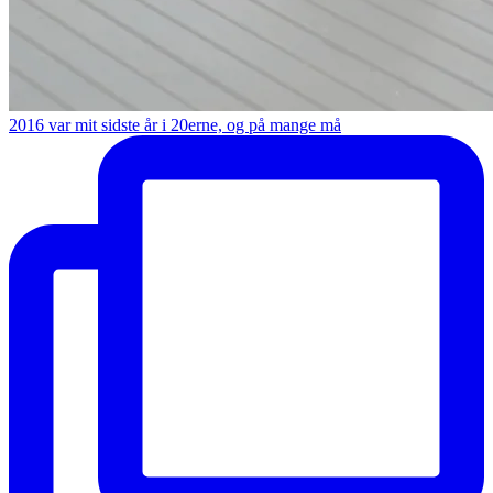
2016 var mit sidste år i 20erne, og på mange må