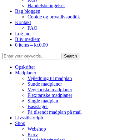
Handelsbetingelser
Bag bloggen
Cookie og privatlivspolitik
Kontakt
FAQ
Log ind
Bliv medlem
0 items –
kr.
0,00
Opskrifter
Madplaner
Vejledning til madplan
Sunde madplaner
Vegetariske madplaner
Flexitariske madplaner
Single madplan
Basislager
Få tilsendt madplan på mail
Livsstilsforløb
Shop
Webshop
Kurv