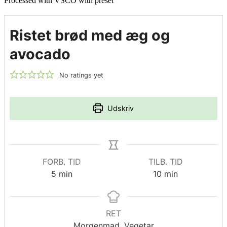
Processed with VSCO with preset
Ristet brød med æg og
avocado
No ratings yet
Udskriv
FORB. TID
TILB. TID
minutter
minutter
5
min
10
min
RET
Morgenmad, Vegetar