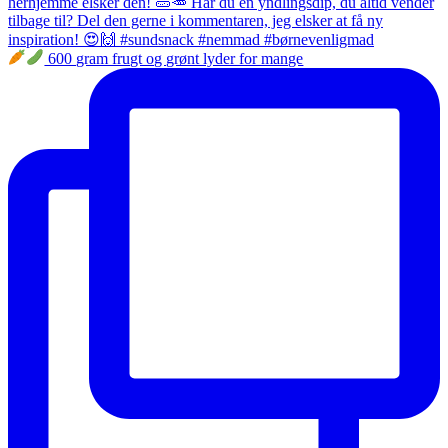
600 gram frugt og grønt lyder for mange