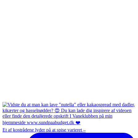
Et af kostrådene lyder på at spise varieret –