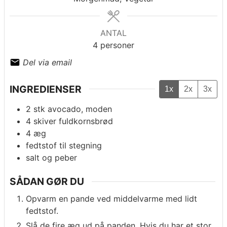
ANTAL
4
personer
Del via email
INGREDIENSER
1x
2x
3x
2
stk
avocado, moden
4
skiver
fuldkornsbrød
4
æg
fedtstof til stegning
salt og peber
SÅDAN GØR DU
Opvarm en pande ved middelvarme med lidt
fedtstof.
Slå de fire æg ud på panden. Hvis du har et stor