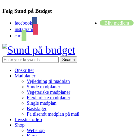
Følg Sund på Budget
facebook
Bliv medlem
instagram
cart
Opskrifter
Madplaner
Vejledning til madplan
Sunde madplaner
Vegetariske madplaner
Flexitariske madplaner
Single madplan
Basislager
Få tilsendt madplan på mail
Livsstilsforløb
Shop
Webshop
Kurv