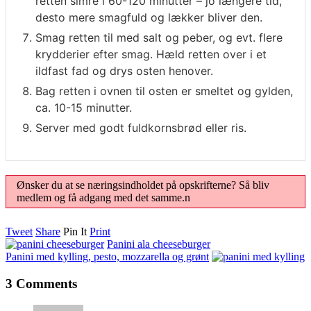
retten simre i 60-120 minutter – jo længere tid,
desto mere smagfuld og lækker bliver den.
Smag retten til med salt og peber, og evt. flere
krydderier efter smag. Hæld retten over i et
ildfast fad og drys osten henover.
Bag retten i ovnen til osten er smeltet og gylden,
ca. 10-15 minutter.
Server med godt fuldkornsbrød eller ris.
Ønsker du at se næringsindholdet på opskrifterne? Så bliv
medlem og få adgang med det samme.n
Tweet
Share
Pin It
Print
Panini ala cheeseburger
Panini med kylling, pesto, mozzarella og grønt
3 Comments