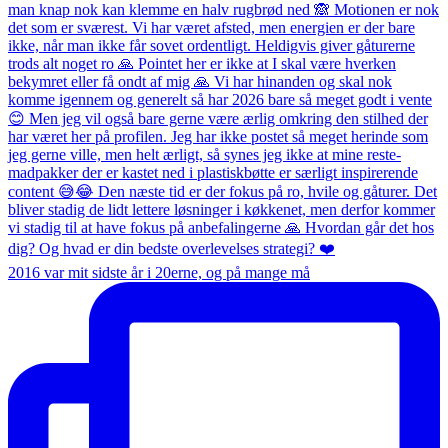
2016 var mit sidste år i 20erne, og på mange må