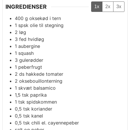
INGREDIENSER
1x
2x
3x
400
g
oksekød i tern
1
spsk
olie til stegning
2
løg
3
fed
hvidløg
1
aubergine
1
squash
3
gulerødder
1
peberfrugt
2
ds
hakkede tomater
2
oksebouillonterning
1
skvæt
balsamico
1,5
tsk
paprika
1
tsk
spidskommen
0,5
tsk
koriander
0,5
tsk
kanel
0,5
tsk
chili el. cayennepeber
salt og peber