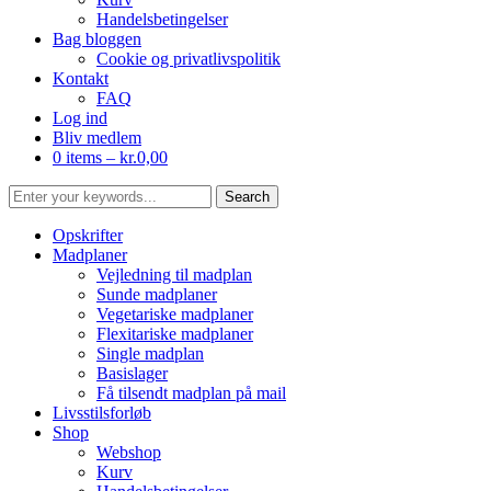
Handelsbetingelser
Bag bloggen
Cookie og privatlivspolitik
Kontakt
FAQ
Log ind
Bliv medlem
0 items –
kr.
0,00
Opskrifter
Madplaner
Vejledning til madplan
Sunde madplaner
Vegetariske madplaner
Flexitariske madplaner
Single madplan
Basislager
Få tilsendt madplan på mail
Livsstilsforløb
Shop
Webshop
Kurv