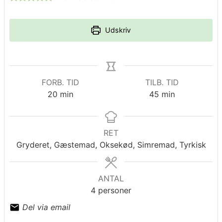
Udskriv
FORB. TID
TILB. TID
minutter
minutter
20
min
45
min
RET
Gryderet, Gæstemad, Oksekød, Simremad, Tyrkisk
ANTAL
4
personer
Del via email