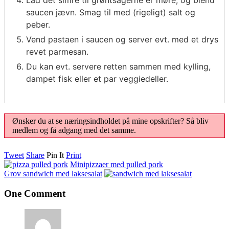
Lad det simre til grøntsagerne er møre, og blend
saucen jævn. Smag til med (rigeligt) salt og
peber.
Vend pastaen i saucen og server evt. med et drys
revet parmesan.
Du kan evt. servere retten sammen med kylling,
dampet fisk eller et par veggiedeller.
Ønsker du at se næringsindholdet på mine opskrifter? Så bliv
medlem og få adgang med det samme.
Tweet
Share
Pin It
Print
Minipizzaer med pulled pork
Grov sandwich med laksesalat
One Comment