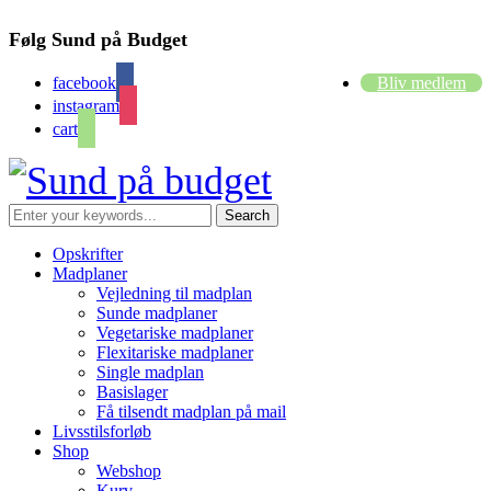
Følg Sund på Budget
facebook
Bliv medlem
instagram
cart
Opskrifter
Madplaner
Vejledning til madplan
Sunde madplaner
Vegetariske madplaner
Flexitariske madplaner
Single madplan
Basislager
Få tilsendt madplan på mail
Livsstilsforløb
Shop
Webshop
Kurv