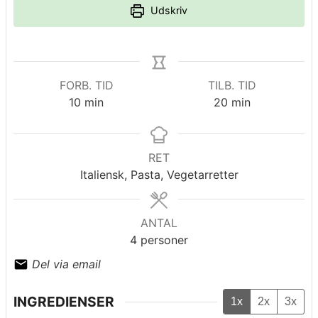
Udskriv
FORB. TID
TILB. TID
minutter
minutter
10
min
20
min
RET
Italiensk, Pasta, Vegetarretter
ANTAL
4
personer
Del via email
INGREDIENSER
1x
2x
3x