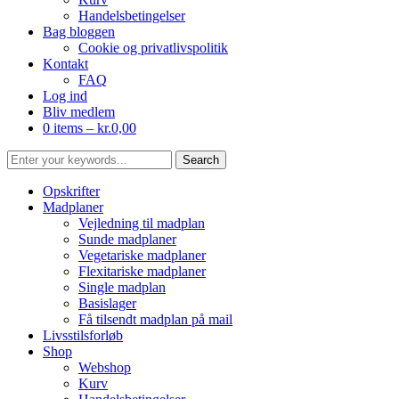
Handelsbetingelser
Bag bloggen
Cookie og privatlivspolitik
Kontakt
FAQ
Log ind
Bliv medlem
0 items –
kr.
0,00
Opskrifter
Madplaner
Vejledning til madplan
Sunde madplaner
Vegetariske madplaner
Flexitariske madplaner
Single madplan
Basislager
Få tilsendt madplan på mail
Livsstilsforløb
Shop
Webshop
Kurv