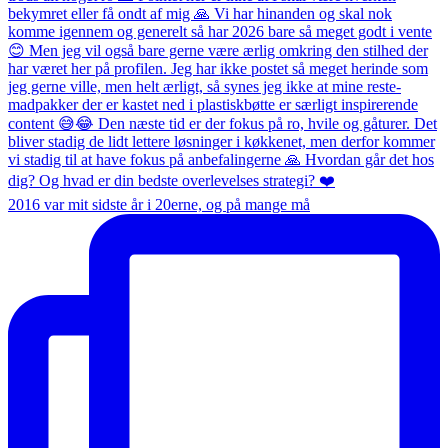
2016 var mit sidste år i 20erne, og på mange må