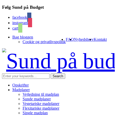
Følg Sund på Budget
facebook
instagram
cart
Bag bloggen
FAQ
Nyhedsbrev
Kontakt
Cookie og privatlivspolitik
Opskrifter
Madplaner
Vejledning til madplan
Sunde madplaner
Vegetariske madplaner
Flexitariske madplaner
Single madplan