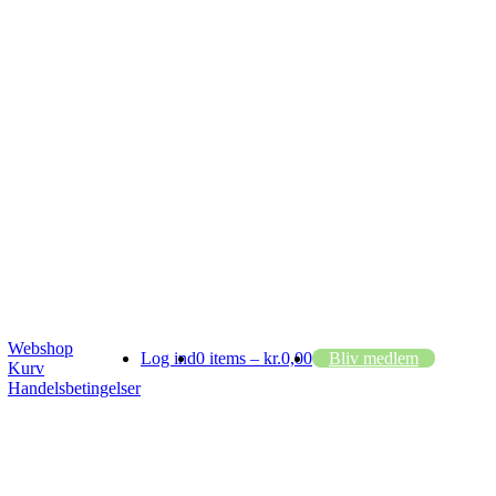
Webshop
Log ind
0 items –
kr.
0,00
Bliv medlem
Kurv
Handelsbetingelser