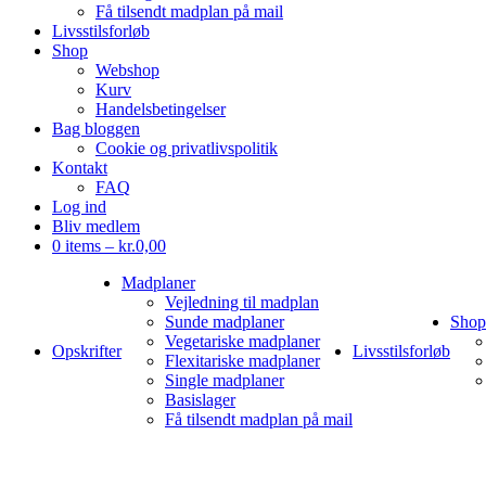
Få tilsendt madplan på mail
Livsstilsforløb
Shop
Webshop
Kurv
Handelsbetingelser
Bag bloggen
Cookie og privatlivspolitik
Kontakt
FAQ
Log ind
Bliv medlem
0 items –
kr.
0,00
Madplaner
Vejledning til madplan
Sunde madplaner
Shop
Vegetariske madplaner
Opskrifter
Livsstilsforløb
Flexitariske madplaner
Single madplaner
Basislager
Få tilsendt madplan på mail