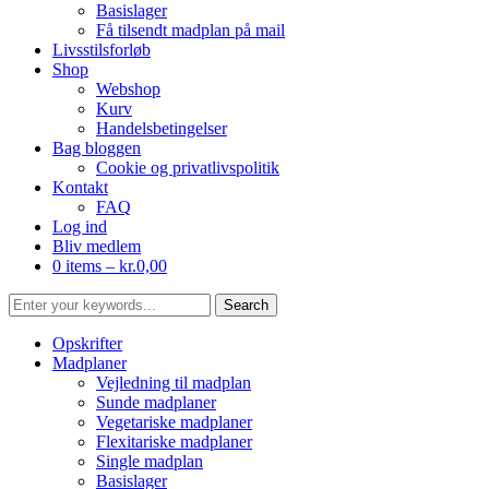
Basislager
Få tilsendt madplan på mail
Livsstilsforløb
Shop
Webshop
Kurv
Handelsbetingelser
Bag bloggen
Cookie og privatlivspolitik
Kontakt
FAQ
Log ind
Bliv medlem
0 items –
kr.
0,00
Opskrifter
Madplaner
Vejledning til madplan
Sunde madplaner
Vegetariske madplaner
Flexitariske madplaner
Single madplan
Basislager