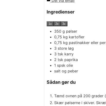
Del via email
Ingredienser
1x
2x
3x
350
g
pølser
0,75
kg
kartofler
0,75
kg
pastinakker eller per
3
store løg
3
tsk
karry
2
tsk
paprika
1
spsk
olie
salt og peber
Sådan gør du
Tænd ovnen på 200 grader (el
Skær pølserne i skiver. Skræ