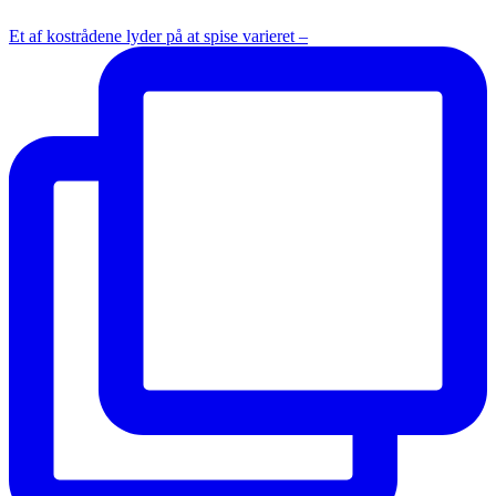
Et af kostrådene lyder på at spise varieret –