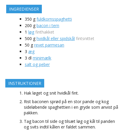
INGREDIENSER
350
g
fuldkornsspaghetti
200
g
bacon i tern
1
løg
finthakket
500
g
hvidkål eller spidskål
fintsnittet
50
g
revet parmesan
3
æg
3
dl
minimælk
salt og peber
INSTRUKTIONER
Hak løget og snit hvidkål fint.
Rist baconen sprød på en stor pande og kog
sideløbende spaghettien i en gryde som anvist på
pakken.
Tag bacon til side og tilsæt løg og kål til panden
og svits indtil kålen er faldet sammen.