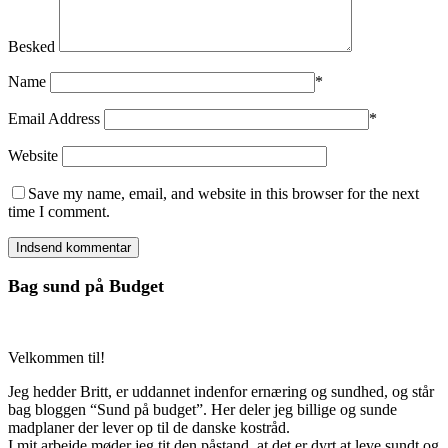
Besked
Name
*
Email Address
*
Website
Save my name, email, and website in this browser for the next
time I comment.
Bag sund på Budget
Velkommen til!
Jeg hedder Britt, er uddannet indenfor ernæring og sundhed, og står
bag bloggen “Sund på budget”. Her deler jeg billige og sunde
madplaner der lever op til de danske kostråd.
I mit arbejde møder jeg tit den påstand, at det er dyrt at leve sundt og