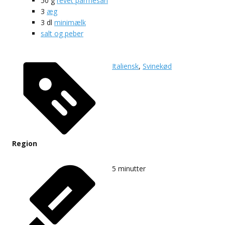
50
g
revet parmesan
3
æg
3
dl
minimælk
salt og peber
Italiensk
,
Svinekød
Region
5
minutter