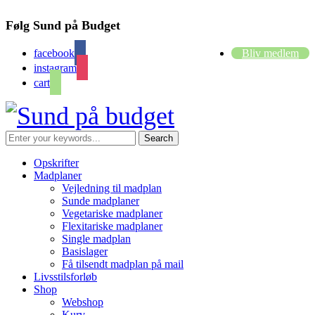
Følg Sund på Budget
facebook
Bliv medlem
instagram
cart
Opskrifter
Madplaner
Vejledning til madplan
Sunde madplaner
Vegetariske madplaner
Flexitariske madplaner
Single madplan
Basislager
Få tilsendt madplan på mail
Livsstilsforløb
Shop
Webshop
Kurv