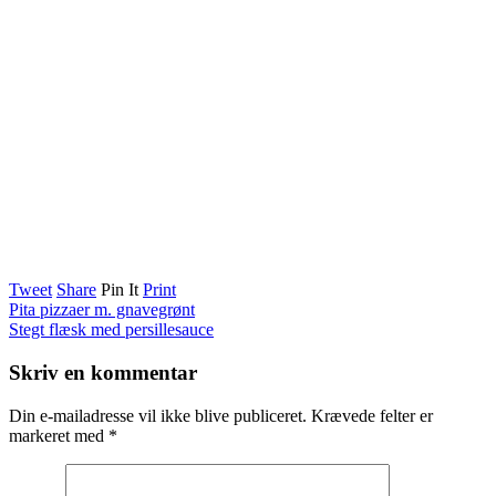
Tweet
Share
Pin It
Print
Pita pizzaer m. gnavegrønt
Stegt flæsk med persillesauce
Skriv en kommentar
Din e-mailadresse vil ikke blive publiceret.
Krævede felter er
markeret med
*