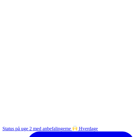
Status på uge 2 med anbefalingerne
Hverdage