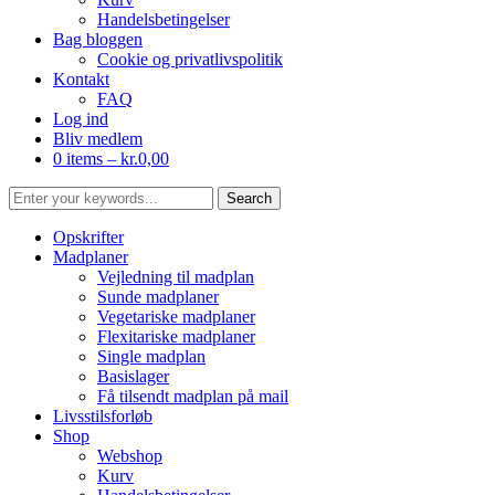
Handelsbetingelser
Bag bloggen
Cookie og privatlivspolitik
Kontakt
FAQ
Log ind
Bliv medlem
0 items –
kr.
0,00
Opskrifter
Madplaner
Vejledning til madplan
Sunde madplaner
Vegetariske madplaner
Flexitariske madplaner
Single madplan
Basislager
Få tilsendt madplan på mail
Livsstilsforløb
Shop
Webshop
Kurv