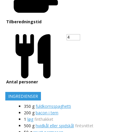
Tilberedningstid
Antal personer
INGREDIENSER
350
g
fuldkornsspaghetti
200
g
bacon i tern
1
løg
finthakket
500
g
hvidkål eller spidskål
fintsnittet