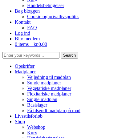
Handelsbetingelser
Bag bloggen
Cookie og privatlivspolitik
Kontakt
FAQ
Log ind
Bliv medlem
0 items –
kr.
0,00
Opskrifter
Madplaner
Vejledning til madplan
Sunde madplaner
Vegetariske madplaner
Flexitariske madplaner
Single madplan
Basislager
Få tilsendt madplan på mail
Livsstilsforløb
Shop
Webshop
Kurv