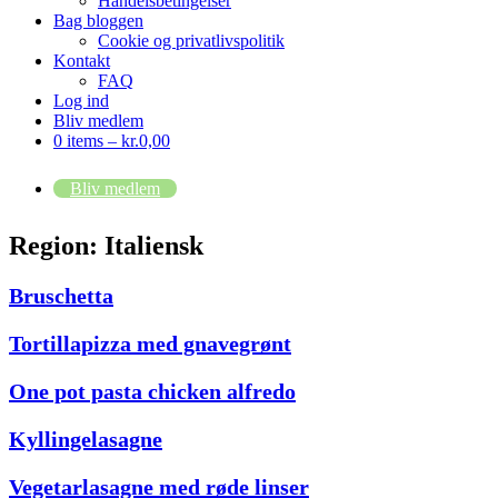
Handelsbetingelser
Bag bloggen
Cookie og privatlivspolitik
Kontakt
FAQ
Log ind
Bliv medlem
0 items –
kr.
0,00
Bliv medlem
Region:
Italiensk
Bruschetta
Tortillapizza med gnavegrønt
One pot pasta chicken alfredo
Kyllingelasagne
Vegetarlasagne med røde linser