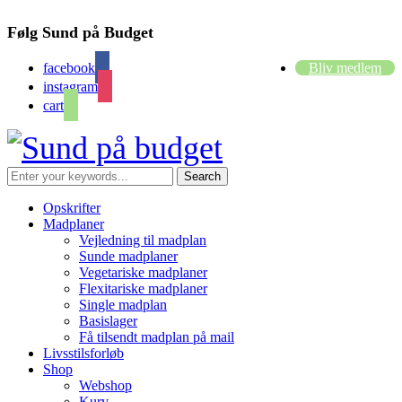
Følg Sund på Budget
facebook
Bliv medlem
instagram
cart
Opskrifter
Madplaner
Vejledning til madplan
Sunde madplaner
Vegetariske madplaner
Flexitariske madplaner
Single madplan
Basislager
Få tilsendt madplan på mail
Livsstilsforløb
Shop
Webshop
Kurv