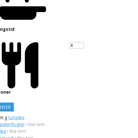
ingstid
soner
ENSER
00
g
tortellini
peberfrugter
i fine tern
løg
i fine tern
squash
i fine tern