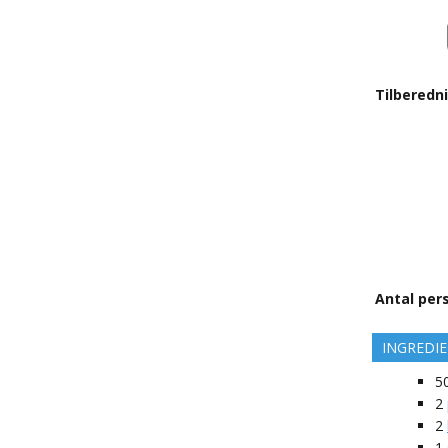
Tilberedn
Antal per
INGREDI
5
2
2
1