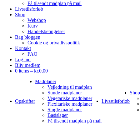
Få tilsendt madplan på mail
Livsstilsforløb
Shop
Webshop
Kurv
Handelsbetingelser
Bag bloggen
Cookie og privatlivspolitik
Kontakt
FAQ
Log ind
Bliv medlem
0 items –
kr.
0,00
Madplaner
Vejledning til madplan
Sunde madplaner
Shop
Vegetariske madplaner
Opskrifter
Livsstilsforløb
Flexitariske madplaner
Single madplaner
Basislager
Få tilsendt madplan på mail