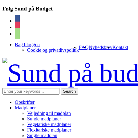
Følg Sund på Budget
facebook
instagram
cart
Bag bloggen
FAQ
Nyhedsbrev
Kontakt
Cookie og privatlivspolitik
Opskrifter
Madplaner
Vejledning til madplan
Sunde madplaner
Vegetariske madplaner
Flexitariske madplaner
Single madplan