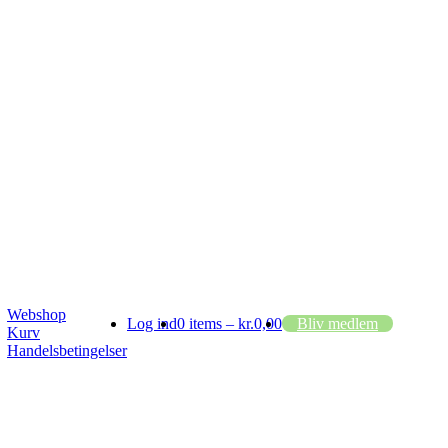
Webshop
Log ind
0 items –
kr.
0,00
Bliv medlem
Kurv
Handelsbetingelser