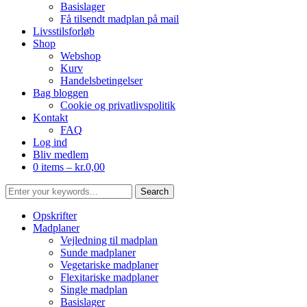
Basislager
Få tilsendt madplan på mail
Livsstilsforløb
Shop
Webshop
Kurv
Handelsbetingelser
Bag bloggen
Cookie og privatlivspolitik
Kontakt
FAQ
Log ind
Bliv medlem
0 items –
kr.
0,00
Opskrifter
Madplaner
Vejledning til madplan
Sunde madplaner
Vegetariske madplaner
Flexitariske madplaner
Single madplan
Basislager