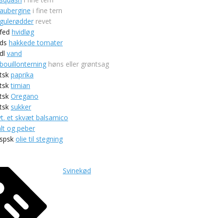
aubergine
i fine tern
gulerødder
revet
fed
hvidløg
ds
hakkede tomater
dl
vand
bouillonterning
høns eller grøntsag
tsk
paprika
tsk
timian
tsk
Oregano
tsk
sukker
vt. et skvæt balsamico
alt og peber
spsk
olie til stegning
Svinekød