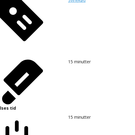
Svinekød
15
minutter
lses tid
15
minutter