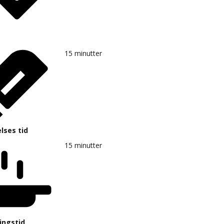
15
minutter
lses tid
15
minutter
ingstid