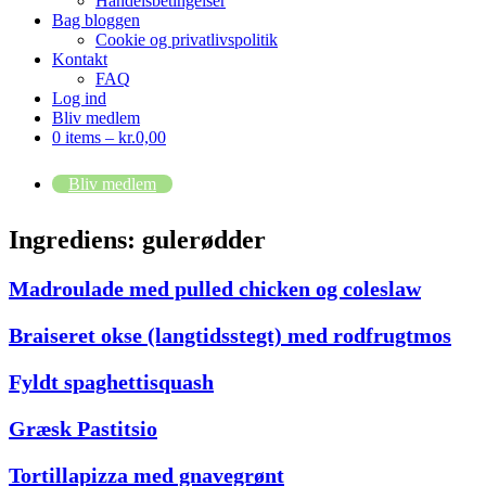
Handelsbetingelser
Bag bloggen
Cookie og privatlivspolitik
Kontakt
FAQ
Log ind
Bliv medlem
0 items –
kr.
0,00
Bliv medlem
Ingrediens:
gulerødder
Madroulade med pulled chicken og coleslaw
Braiseret okse (langtidsstegt) med rodfrugtmos
Fyldt spaghettisquash
Græsk Pastitsio
Tortillapizza med gnavegrønt