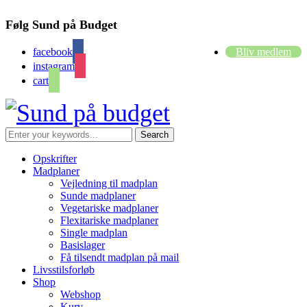
Følg Sund på Budget
facebook
Bliv medlem
instagram
cart
Opskrifter
Madplaner
Vejledning til madplan
Sunde madplaner
Vegetariske madplaner
Flexitariske madplaner
Single madplan
Basislager
Få tilsendt madplan på mail
Livsstilsforløb
Shop
Webshop
Kurv