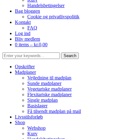
Handelsbetingelser
Bag bloggen
Cookie og privatlivspolitik
Kontakt
FAQ
Log ind
Bliv medlem
0 items –
kr.
0,00
Opskrifter
Madplaner
Vejledning til madplan
Sunde madplaner
Vegetariske madplaner
Flexitariske madplaner
Single madplan
Basislager
Få tilsendt madplan på mail
Livsstilsforløb
Shop
Webshop
Kurv