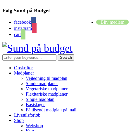
Følg Sund på Budget
facebook
Bliv medlem
instagram
cart
Opskrifter
Madplaner
Vejledning til madplan
Sunde madplaner
Vegetariske madplaner
Flexitariske madplaner
Single madplan
Basislager
Få tilsendt madplan på mail
Livsstilsforløb
Shop
Webshop
Kurv