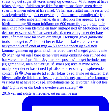
2016 var mit sidste år i 20erne, og på mange må