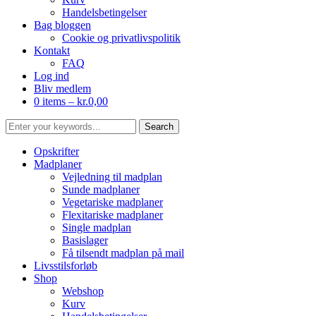
Handelsbetingelser
Bag bloggen
Cookie og privatlivspolitik
Kontakt
FAQ
Log ind
Bliv medlem
0 items –
kr.
0,00
Opskrifter
Madplaner
Vejledning til madplan
Sunde madplaner
Vegetariske madplaner
Flexitariske madplaner
Single madplan
Basislager
Få tilsendt madplan på mail
Livsstilsforløb
Shop
Webshop
Kurv