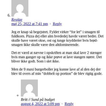
Regitze
maj 25, 2022 at 7:41 pm
·
Reply
Jeg er knap så begejstret. Fyldet virker “for let” i smagen til
fuldkorn. Pizza dej eller alm hvededej havde været bedre. Det
skulle have været okse, ost og tunge krydderier hvis brød-
smagen ikke skulle være den altdominerende.
Det er værd at nævne i opskriften at man skal lave 2 stænger
hvis man ganger op og ikke prøve at lave stangen større. Det
bliver ikke godt. Som i slet ikke.
Men de 9 maxi burgerboller jeg kunne lave af al den dej der
blev til overs af min “dobbelt op portion” de blev rigtig gode.
Britt // Sund på budget
august 4, 2022 at 5:09 pm
·
Reply