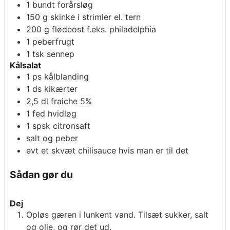
1
bundt
forårsløg
150
g
skinke i strimler el. tern
200
g
flødeost f.eks. philadelphia
1
peberfrugt
1
tsk
sennep
Kålsalat
1
ps
kålblanding
1
ds
kikærter
2,5
dl
fraiche 5%
1
fed
hvidløg
1
spsk
citronsaft
salt og peber
evt
et skvæt chilisauce hvis man er til det
Sådan gør du
Dej
Opløs gæren i lunkent vand. Tilsæt sukker, salt
og olie, og rør det ud.