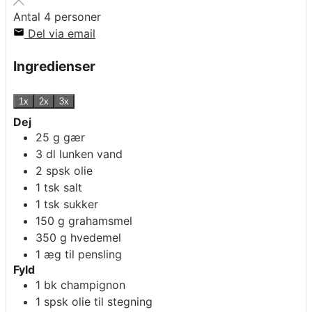
Antal
4
personer
Del via email
Ingredienser
1x
2x
3x
Dej
25
g
gær
3
dl
lunken vand
2
spsk
olie
1
tsk
salt
1
tsk
sukker
150
g
grahamsmel
350
g
hvedemel
1
æg til pensling
Fyld
1
bk
champignon
1
spsk
olie til stegning