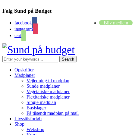
Følg Sund på Budget
facebook
Bliv medlem
instagram
cart
Opskrifter
Madplaner
Vejledning til madplan
Sunde madplaner
Vegetariske madplaner
Flexitariske madplaner
Single madplan
Basislager
Få tilsendt madplan på mail
Livsstilsforløb
Shop
Webshop
Kurv