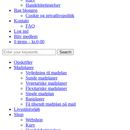
Handelsbetingelser
Bag bloggen
Cookie og privatlivspolitik
Kontakt
FAQ
Log ind
Bliv medlem
0 items –
kr.
0,00
Opskrifter
Madplaner
Vejledning til madplan
Sunde madplaner
Vegetariske madplaner
Flexitariske madplaner
Single madplan
Basislager
Få tilsendt madplan på mail
Livsstilsforløb
Shop
Webshop
Kurv