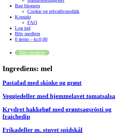
Handelsbetingelser
Bag bloggen
Cookie og privatlivspolitik
Kontakt
FAQ
Log ind
Bliv medlem
0 items –
kr.
0,00
Bliv medlem
Ingrediens:
mel
Pastafad med skinke og grønt
Veggiedeller med hjemmelavet tomatsalsa
Krydret hakkebøf med grøntsagsrösti og
fraichedip
Frikadeller m. stuvet spidskål