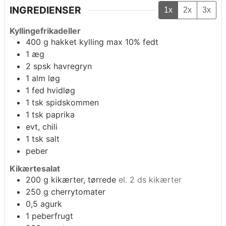
INGREDIENSER
1x
2x
3x
Kyllingefrikadeller
400
g
hakket kylling max 10% fedt
1
æg
2
spsk
havregryn
1
alm løg
1
fed
hvidløg
1
tsk
spidskommen
1
tsk
paprika
evt,
chili
1
tsk
salt
peber
Kikærtesalat
200
g
kikærter, tørrede
el. 2 ds kikærter
250
g
cherrytomater
0,5
agurk
1
peberfrugt