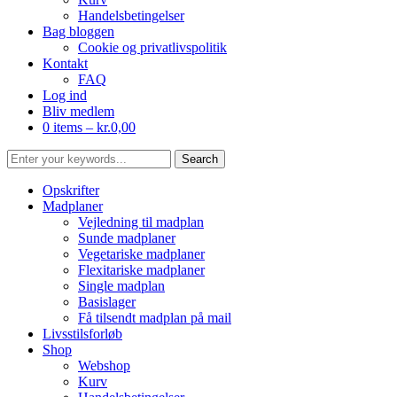
Handelsbetingelser
Bag bloggen
Cookie og privatlivspolitik
Kontakt
FAQ
Log ind
Bliv medlem
0 items –
kr.
0,00
Opskrifter
Madplaner
Vejledning til madplan
Sunde madplaner
Vegetariske madplaner
Flexitariske madplaner
Single madplan
Basislager
Få tilsendt madplan på mail
Livsstilsforløb
Shop
Webshop
Kurv