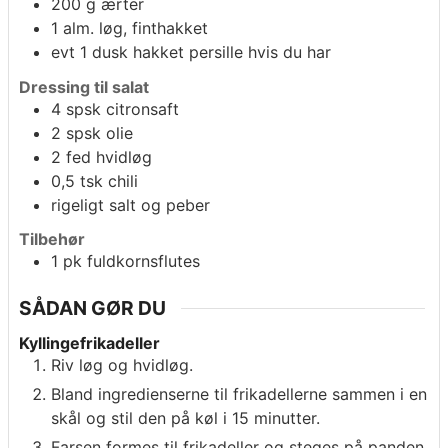
200
g
ærter
1
alm. løg, finthakket
evt 1 dusk hakket persille hvis du har
Dressing til salat
4
spsk
citronsaft
2
spsk
olie
2
fed
hvidløg
0,5
tsk
chili
rigeligt salt og peber
Tilbehør
1
pk
fuldkornsflutes
SÅDAN GØR DU
Kyllingefrikadeller
Riv løg og hvidløg.
Bland ingredienserne til frikadellerne sammen i en
skål og stil den på køl i 15 minutter.
Farsen formes til frikadeller og steges på panden