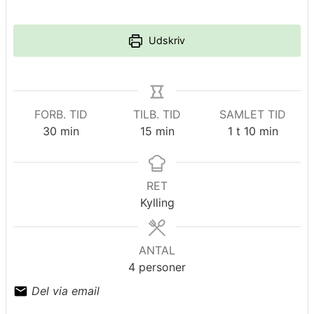
Udskriv
FORB. TID
TILB. TID
SAMLET TID
minutter
minutter
time
minutter
30
min
15
min
1
t
10
min
RET
Kylling
ANTAL
4
personer
Del via email