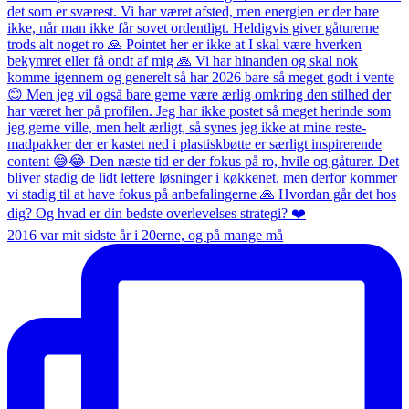
2016 var mit sidste år i 20erne, og på mange må