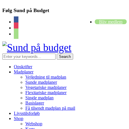
Følg Sund på Budget
facebook
Bliv medlem
instagram
cart
Opskrifter
Madplaner
Vejledning til madplan
Sunde madplaner
Vegetariske madplaner
Flexitariske madplaner
Single madplan
Basislager
Få tilsendt madplan på mail
Livsstilsforløb
Shop
Webshop
Kurv