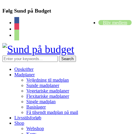
Følg Sund på Budget
facebook
Bliv medlem
instagram
cart
Opskrifter
Madplaner
Vejledning til madplan
Sunde madplaner
Vegetariske madplaner
Flexitariske madplaner
Single madplan
Basislager
Få tilsendt madplan på mail
Livsstilsforløb
Shop
Webshop
Kurv