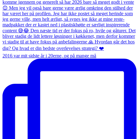
2016 var mit sidste år i 20erne, og på mange må