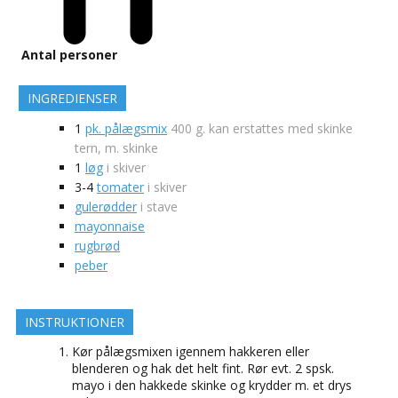
Antal personer
INGREDIENSER
1
pk. pålægsmix
400 g. kan erstattes med skinke
tern, m. skinke
1
løg
i skiver
3-4
tomater
i skiver
gulerødder
i stave
mayonnaise
rugbrød
peber
INSTRUKTIONER
Kør pålægsmixen igennem hakkeren eller
blenderen og hak det helt fint. Rør evt. 2 spsk.
mayo i den hakkede skinke og krydder m. et drys