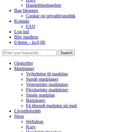
Handelsbetingelser
Bag bloggen
Cookie og privatlivspolitik
Kontakt
FAQ
Log ind
Bliv medlem
0 items –
kr.
0,00
Opskrifter
Madplaner
Vejledning til madplan
Sunde madplaner
Vegetariske madplaner
Flexitariske madplaner
Single madplan
Basislager
Få tilsendt madplan på mail
Livsstilsforløb
Shop
Webshop
Kurv