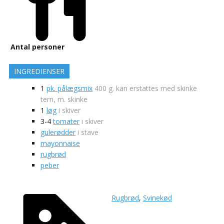
Antal personer
INGREDIENSER
1
pk. pålægsmix
400 g. kan erstattes med skinke
tern, m. skinke
1
løg
i skiver
3-4
tomater
i skiver
gulerødder
i stave
mayonnaise
rugbrød
peber
Rugbrød
,
Svinekød