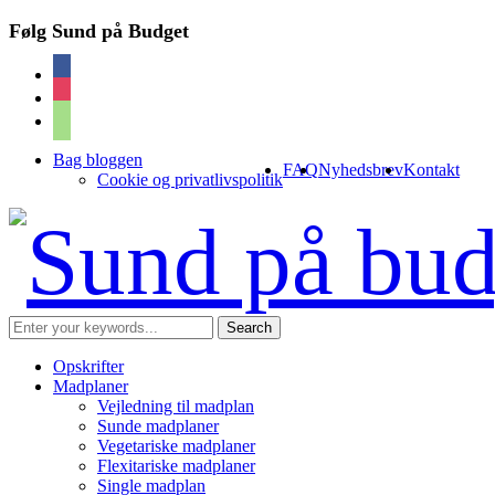
Følg Sund på Budget
facebook
instagram
cart
Bag bloggen
FAQ
Nyhedsbrev
Kontakt
Cookie og privatlivspolitik
Opskrifter
Madplaner
Vejledning til madplan
Sunde madplaner
Vegetariske madplaner
Flexitariske madplaner
Single madplan