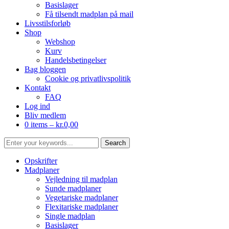
Basislager
Få tilsendt madplan på mail
Livsstilsforløb
Shop
Webshop
Kurv
Handelsbetingelser
Bag bloggen
Cookie og privatlivspolitik
Kontakt
FAQ
Log ind
Bliv medlem
0 items –
kr.
0,00
Opskrifter
Madplaner
Vejledning til madplan
Sunde madplaner
Vegetariske madplaner
Flexitariske madplaner
Single madplan
Basislager