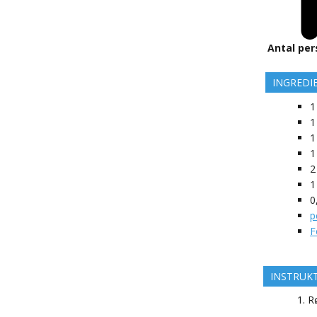
Antal per
INGREDI
1
1
1
1
2
1
0
p
F
INSTRUK
Rø