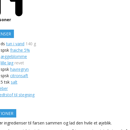
soner
ENSER
ds
tun i vand
140 g
spsk
fraiche 5%
æggeblomme
lille løg
revet
spsk
havregryn
spsk
citronsaft
,5
tsk
salt
eber
edtstof til stegning
TIONER
r ingredienser til farsen sammen og lad den hvile et øjeblik.