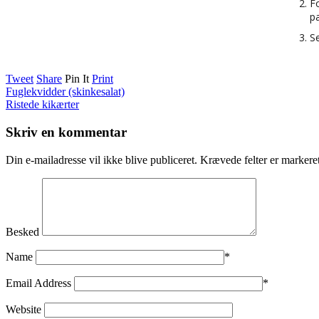
Fo
p
Se
Tweet
Share
Pin It
Print
Fuglekvidder (skinkesalat)
Ristede kikærter
Skriv en kommentar
Din e-mailadresse vil ikke blive publiceret.
Krævede felter er marker
Besked
Name
*
Email Address
*
Website