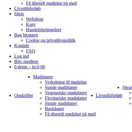
Få tilsendt madplan på mail
Livsstilsforløb
Shop
Webshop
Kurv
Handelsbetingelser
Bag bloggen
Cookie og privatlivspolitik
Kontakt
FAQ
Log ind
Bliv medlem
0 items –
kr.
0,00
Madplaner
Vejledning til madplan
Sunde madplaner
Shop
Vegetariske madplaner
Opskrifter
Livsstilsforløb
Flexitariske madplaner
Single madplaner
Basislager
Få tilsendt madplan på mail