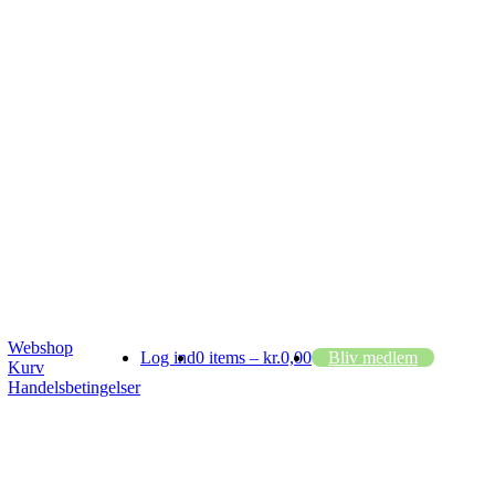
Webshop
Log ind
0 items –
kr.
0,00
Bliv medlem
Kurv
Handelsbetingelser