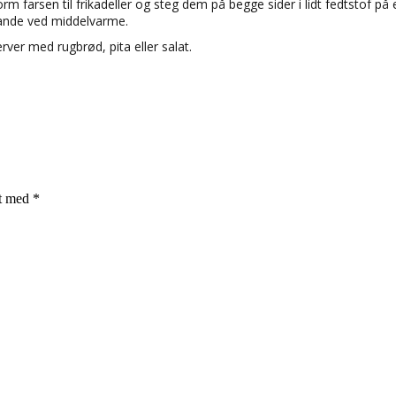
rm farsen til frikadeller og steg dem på begge sider i lidt fedtstof på 
ande ved middelvarme.
rver med rugbrød, pita eller salat.
et med
*