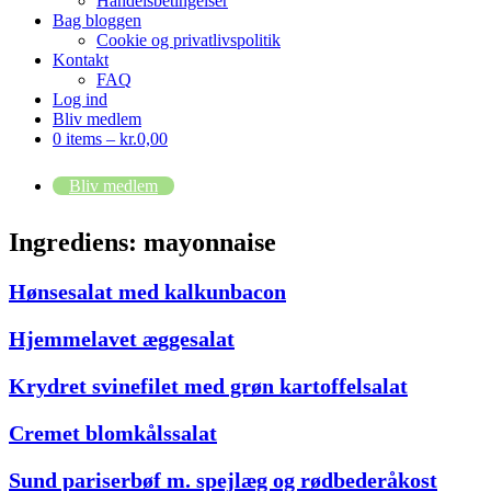
Handelsbetingelser
Bag bloggen
Cookie og privatlivspolitik
Kontakt
FAQ
Log ind
Bliv medlem
0 items –
kr.
0,00
Bliv medlem
Ingrediens:
mayonnaise
Hønsesalat med kalkunbacon
Hjemmelavet æggesalat
Krydret svinefilet med grøn kartoffelsalat
Cremet blomkålssalat
Sund pariserbøf m. spejlæg og rødbederåkost