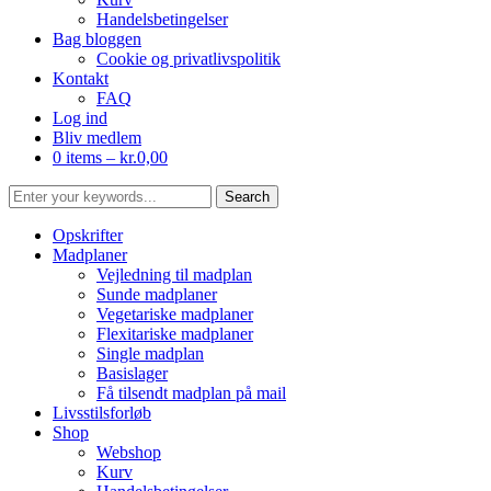
Handelsbetingelser
Bag bloggen
Cookie og privatlivspolitik
Kontakt
FAQ
Log ind
Bliv medlem
0 items –
kr.
0,00
Opskrifter
Madplaner
Vejledning til madplan
Sunde madplaner
Vegetariske madplaner
Flexitariske madplaner
Single madplan
Basislager
Få tilsendt madplan på mail
Livsstilsforløb
Shop
Webshop
Kurv