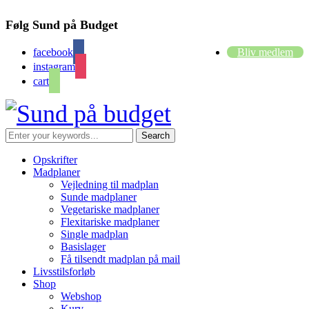
Følg Sund på Budget
facebook
Bliv medlem
instagram
cart
Opskrifter
Madplaner
Vejledning til madplan
Sunde madplaner
Vegetariske madplaner
Flexitariske madplaner
Single madplan
Basislager
Få tilsendt madplan på mail
Livsstilsforløb
Shop
Webshop
Kurv