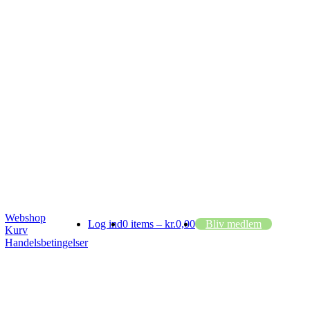
Webshop
Log ind
0 items –
kr.
0,00
Bliv medlem
Kurv
Handelsbetingelser