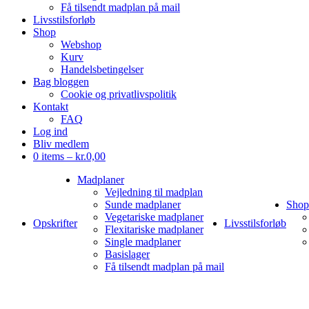
Få tilsendt madplan på mail
Livsstilsforløb
Shop
Webshop
Kurv
Handelsbetingelser
Bag bloggen
Cookie og privatlivspolitik
Kontakt
FAQ
Log ind
Bliv medlem
0 items –
kr.
0,00
Madplaner
Vejledning til madplan
Sunde madplaner
Shop
Vegetariske madplaner
Opskrifter
Livsstilsforløb
Flexitariske madplaner
Single madplaner
Basislager
Få tilsendt madplan på mail