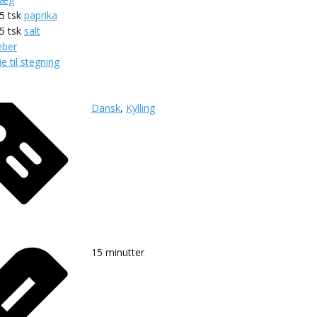
,5
tsk
paprika
,5
tsk
salt
eber
ie til stegning
Dansk
,
Kylling
15
minutter