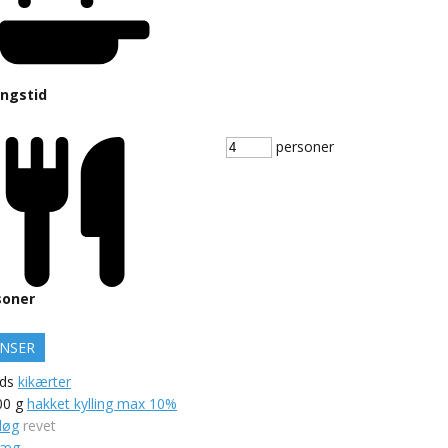
ingstid
personer
soner
ENSER
ds
kikærter
00
g
hakket kylling max 10%
løg
revet
æg