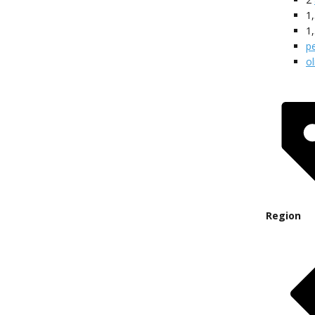
1
1
p
ol
Region