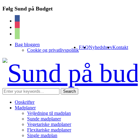
Følg Sund på Budget
facebook
instagram
cart
Bag bloggen
FAQ
Nyhedsbrev
Kontakt
Cookie og privatlivspolitik
Opskrifter
Madplaner
Vejledning til madplan
Sunde madplaner
Vegetariske madplaner
Flexitariske madplaner
Single madplan