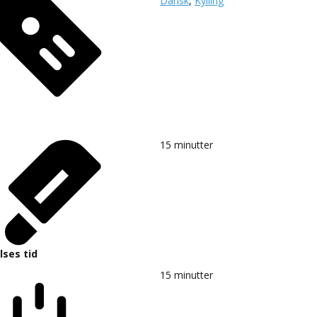
Dansk
,
Kylling
15
minutter
lses tid
15
minutter