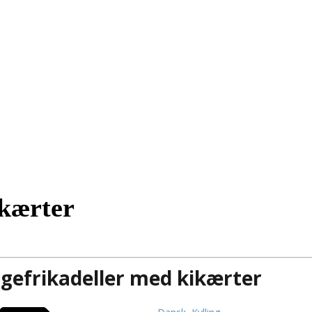
ikærter
ngefrikadeller med kikærter