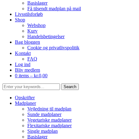
Basislager
Få tilsendt madplan på mail
Livsstilsforløb
Shop
Webshop
Kurv
Handelsbetingelser
Bag bloggen
Cookie og privatlivspolitik
Kontakt
FAQ
Log ind
Bliv medlem
0 items –
kr.
0,00
Opskrifter
Madplaner
Vejledning til madplan
Sunde madplaner
Vegetariske madplaner
Flexitariske madplaner
Single madplan
Basislager