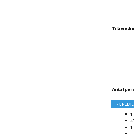
Tilberedn
Antal per
INGREDI
1
4
1
2