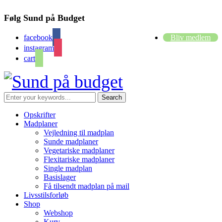
Følg Sund på Budget
facebook
Bliv medlem
instagram
cart
Opskrifter
Madplaner
Vejledning til madplan
Sunde madplaner
Vegetariske madplaner
Flexitariske madplaner
Single madplan
Basislager
Få tilsendt madplan på mail
Livsstilsforløb
Shop
Webshop
Kurv