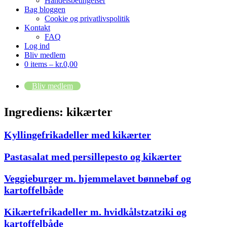
Handelsbetingelser
Bag bloggen
Cookie og privatlivspolitik
Kontakt
FAQ
Log ind
Bliv medlem
0 items –
kr.
0,00
Bliv medlem
Ingrediens:
kikærter
Kyllingefrikadeller med kikærter
Pastasalat med persillepesto og kikærter
Veggieburger m. hjemmelavet bønnebøf og
kartoffelbåde
Kikærtefrikadeller m. hvidkålstzatziki og
kartoffelbåde