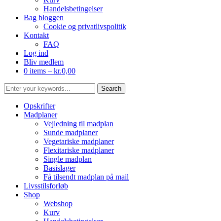
Handelsbetingelser
Bag bloggen
Cookie og privatlivspolitik
Kontakt
FAQ
Log ind
Bliv medlem
0 items –
kr.
0,00
Opskrifter
Madplaner
Vejledning til madplan
Sunde madplaner
Vegetariske madplaner
Flexitariske madplaner
Single madplan
Basislager
Få tilsendt madplan på mail
Livsstilsforløb
Shop
Webshop
Kurv