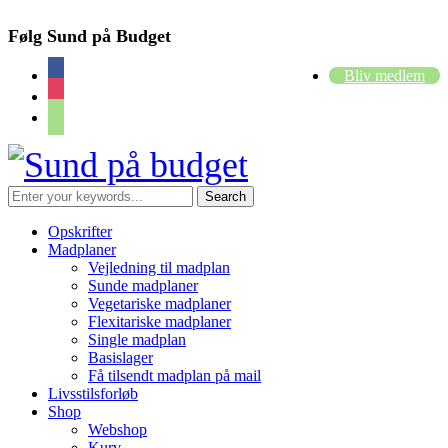
Følg Sund på Budget
facebook
Bliv medlem
instagram
cart
Opskrifter
Madplaner
Vejledning til madplan
Sunde madplaner
Vegetariske madplaner
Flexitariske madplaner
Single madplan
Basislager
Få tilsendt madplan på mail
Livsstilsforløb
Shop
Webshop
Kurv