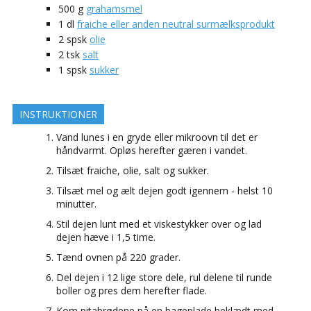
500
g
grahamsmel
1
dl
fraiche eller anden neutral surmælksprodukt
2
spsk
olie
2
tsk
salt
1
spsk
sukker
INSTRUKTIONER
Vand lunes i en gryde eller mikroovn til det er
håndvarmt. Opløs herefter gæren i vandet.
Tilsæt fraiche, olie, salt og sukker.
Tilsæt mel og ælt dejen godt igennem - helst 10
minutter.
Stil dejen lunt med et viskestykker over og lad
dejen hæve i 1,5 time.
Tænd ovnen på 220 grader.
Del dejen i 12 lige store dele, rul delene til runde
boller og pres dem herefter flade.
Kom pitabrødene på en bageplade beklædt med