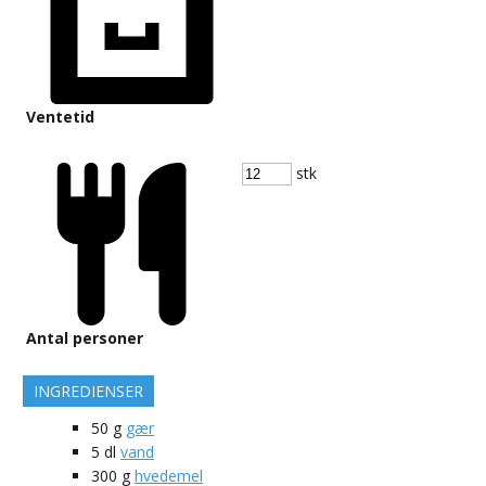
Ventetid
stk
Antal personer
INGREDIENSER
50
g
gær
5
dl
vand
300
g
hvedemel