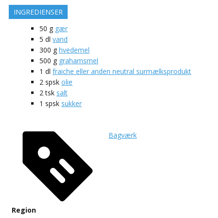
INGREDIENSER
50
g
gær
5
dl
vand
300
g
hvedemel
500
g
grahamsmel
1
dl
fraiche eller anden neutral surmælksprodukt
2
spsk
olie
2
tsk
salt
1
spsk
sukker
Bagværk
Region