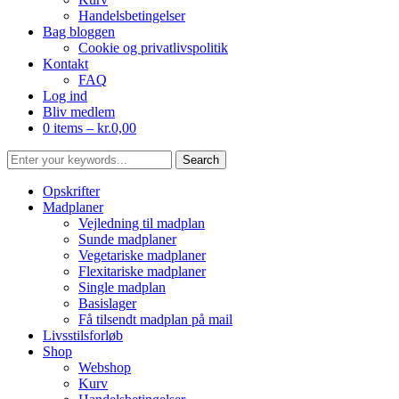
Handelsbetingelser
Bag bloggen
Cookie og privatlivspolitik
Kontakt
FAQ
Log ind
Bliv medlem
0 items –
kr.
0,00
Opskrifter
Madplaner
Vejledning til madplan
Sunde madplaner
Vegetariske madplaner
Flexitariske madplaner
Single madplan
Basislager
Få tilsendt madplan på mail
Livsstilsforløb
Shop
Webshop
Kurv