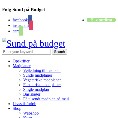
Følg Sund på Budget
facebook
Bliv medlem
instagram
cart
Opskrifter
Madplaner
Vejledning til madplan
Sunde madplaner
Vegetariske madplaner
Flexitariske madplaner
Single madplan
Basislager
Få tilsendt madplan på mail
Livsstilsforløb
Shop
Webshop
Kurv