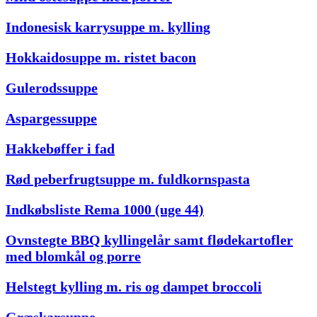
Indonesisk karrysuppe m. kylling
Hokkaidosuppe m. ristet bacon
Gulerodssuppe
Aspargessuppe
Hakkebøffer i fad
Rød peberfrugtsuppe m. fuldkornspasta
Indkøbsliste Rema 1000 (uge 44)
Ovnstegte BBQ kyllingelår samt flødekartofler
med blomkål og porre
Helstegt kylling m. ris og dampet broccoli
Græskarsuppe