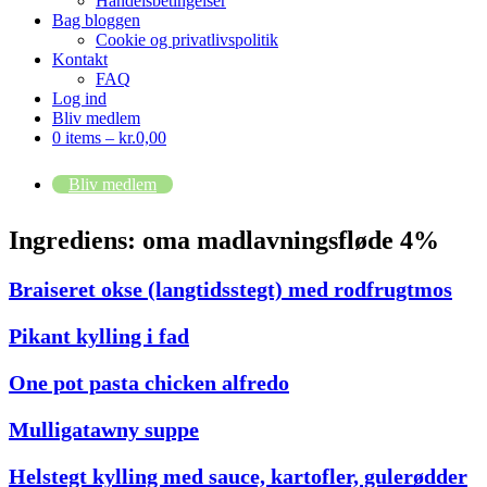
Handelsbetingelser
Bag bloggen
Cookie og privatlivspolitik
Kontakt
FAQ
Log ind
Bliv medlem
0 items –
kr.
0,00
Bliv medlem
Ingrediens:
oma madlavningsfløde 4%
Braiseret okse (langtidsstegt) med rodfrugtmos
Pikant kylling i fad
One pot pasta chicken alfredo
Mulligatawny suppe
Helstegt kylling med sauce, kartofler, gulerødder