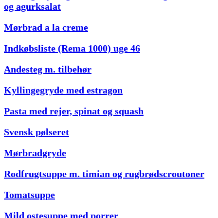
og agurksalat
Mørbrad a la creme
Indkøbsliste (Rema 1000) uge 46
Andesteg m. tilbehør
Kyllingegryde med estragon
Pasta med rejer, spinat og squash
Svensk pølseret
Mørbradgryde
Rodfrugtsuppe m. timian og rugbrødscroutoner
Tomatsuppe
Mild ostesuppe med porrer