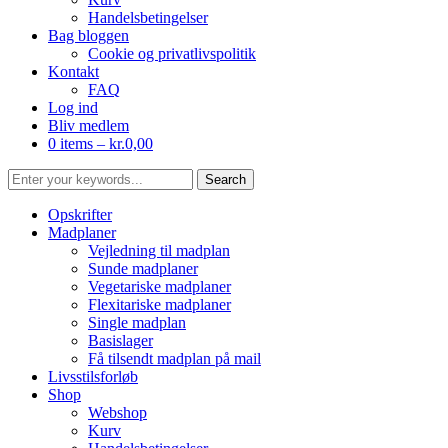
Handelsbetingelser
Bag bloggen
Cookie og privatlivspolitik
Kontakt
FAQ
Log ind
Bliv medlem
0 items –
kr.
0,00
Opskrifter
Madplaner
Vejledning til madplan
Sunde madplaner
Vegetariske madplaner
Flexitariske madplaner
Single madplan
Basislager
Få tilsendt madplan på mail
Livsstilsforløb
Shop
Webshop
Kurv