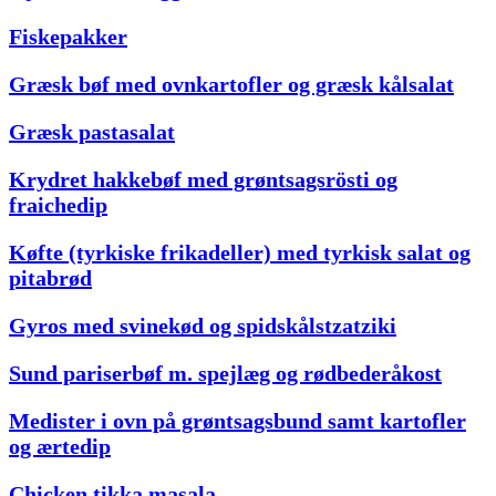
Fiskepakker
Græsk bøf med ovnkartofler og græsk kålsalat
Græsk pastasalat
Krydret hakkebøf med grøntsagsrösti og
fraichedip
Køfte (tyrkiske frikadeller) med tyrkisk salat og
pitabrød
Gyros med svinekød og spidskålstzatziki
Sund pariserbøf m. spejlæg og rødbederåkost
Medister i ovn på grøntsagsbund samt kartofler
og ærtedip
Chicken tikka masala