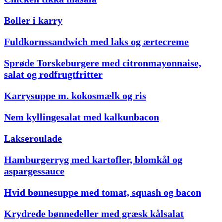
Boller i karry
Fuldkornssandwich med laks og ærtecreme
Sprøde Torskeburgere med citronmayonnaise,
salat og rodfrugtfritter
Karrysuppe m. kokosmælk og ris
Nem kyllingesalat med kalkunbacon
Lakseroulade
Hamburgerryg med kartofler, blomkål og
aspargessauce
Hvid bønnesuppe med tomat, squash og bacon
Krydrede bønnedeller med græsk kålsalat