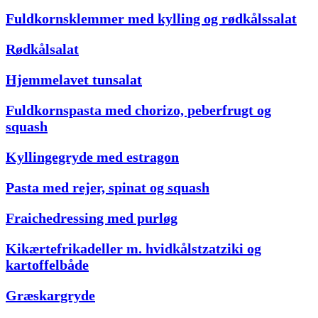
Fuldkornsklemmer med kylling og rødkålssalat
Rødkålsalat
Hjemmelavet tunsalat
Fuldkornspasta med chorizo, peberfrugt og
squash
Kyllingegryde med estragon
Pasta med rejer, spinat og squash
Fraichedressing med purløg
Kikærtefrikadeller m. hvidkålstzatziki og
kartoffelbåde
Græskargryde