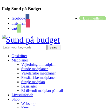
Følg Sund på Budget
facebook
Bliv medlem
instagram
cart
Opskrifter
Madplaner
Vejledning til madplan
Sunde madplaner
Vegetariske madplaner
Flexitariske madplaner
Single madplan
Basislager
Få tilsendt madplan på mail
Livsstilsforløb
Shop
Webshop
Kurv