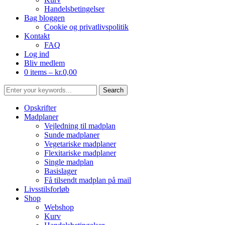
Handelsbetingelser
Bag bloggen
Cookie og privatlivspolitik
Kontakt
FAQ
Log ind
Bliv medlem
0 items –
kr.
0,00
Opskrifter
Madplaner
Vejledning til madplan
Sunde madplaner
Vegetariske madplaner
Flexitariske madplaner
Single madplan
Basislager
Få tilsendt madplan på mail
Livsstilsforløb
Shop
Webshop
Kurv