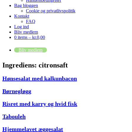
Handelsbetingelser
Bag bloggen
Cookie og privatlivspolitik
Kontakt
FAQ
Log ind
Bliv medlem
0 items –
kr.
0,00
Bliv medlem
Ingrediens:
citronsaft
Hønsesalat med kalkunbacon
Børnegløgg
Risret med karry og hvid fisk
Tabouleh
Hjemmelavet æggesalat