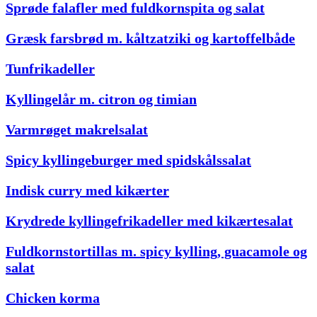
Sprøde falafler med fuldkornspita og salat
Græsk farsbrød m. kåltzatziki og kartoffelbåde
Tunfrikadeller
Kyllingelår m. citron og timian
Varmrøget makrelsalat
Spicy kyllingeburger med spidskålssalat
Indisk curry med kikærter
Krydrede kyllingefrikadeller med kikærtesalat
Fuldkornstortillas m. spicy kylling, guacamole og
salat
Chicken korma