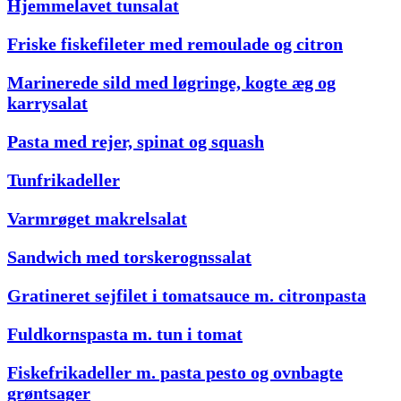
Hjemmelavet tunsalat
Friske fiskefileter med remoulade og citron
Marinerede sild med løgringe, kogte æg og
karrysalat
Pasta med rejer, spinat og squash
Tunfrikadeller
Varmrøget makrelsalat
Sandwich med torskerognssalat
Gratineret sejfilet i tomatsauce m. citronpasta
Fuldkornspasta m. tun i tomat
Fiskefrikadeller m. pasta pesto og ovnbagte
grøntsager