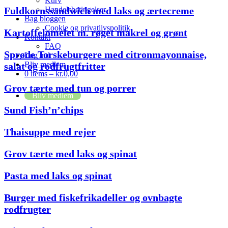
Kurv
Fuldkornssandwich med laks og ærtecreme
Handelsbetingelser
Bag bloggen
Cookie og privatlivspolitik
Kartoffelomelet m. røget makrel og grønt
Kontakt
FAQ
Sprøde Torskeburgere med citronmayonnaise,
Log ind
Bliv medlem
salat og rodfrugtfritter
0 items –
kr.
0,00
Grov tærte med tun og porrer
Bliv medlem
Sund Fish’n’chips
Thaisuppe med rejer
Grov tærte med laks og spinat
Pasta med laks og spinat
Burger med fiskefrikadeller og ovnbagte
rodfrugter