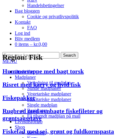
Handelsbetingelser
Bag bloggen
Cookie og privatlivspolitik
Kontakt
FAQ
Log ind
Bliv medlem
0 items –
kr.
0,00
Region:
Fisk
MENU
Hummersuppe med bagt torsk
Opskrifter
Madplaner
Vejledning til madplan
Risret med karry og hvid fisk
Sunde madplaner
Vegetariske madplaner
Fiskepakker
Flexitariske madplaner
Single madplan
Rugbrød med ovnbagte fiskefileter og
Basislager
Få tilsendt madplan på mail
grøntsagsstave
Livsstilsforløb
Shop
Fiskefad med sej, grønt og fuldkornspasta
Webshop