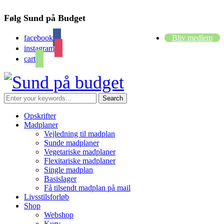
Følg Sund på Budget
facebook
Bliv medlem
instagram
cart
Opskrifter
Madplaner
Vejledning til madplan
Sunde madplaner
Vegetariske madplaner
Flexitariske madplaner
Single madplan
Basislager
Få tilsendt madplan på mail
Livsstilsforløb
Shop
Webshop
Kurv