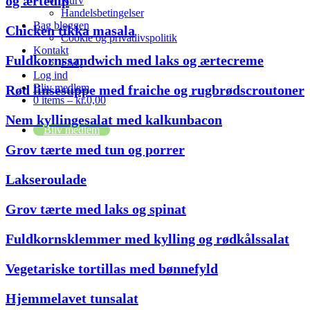
og ærtedip
Kurv
Handelsbetingelser
Bag bloggen
Chicken tikka masala
Cookie og privatlivspolitik
Kontakt
Fuldkornssandwich med laks og ærtecreme
FAQ
Log ind
Bliv medlem
Rød linsesuppe med fraiche og rugbrødscroutoner
0 items –
kr.
0,00
Nem kyllingesalat med kalkunbacon
Bliv medlem
Grov tærte med tun og porrer
Lakseroulade
Grov tærte med laks og spinat
Fuldkornsklemmer med kylling og rødkålssalat
Vegetariske tortillas med bønnefyld
Hjemmelavet tunsalat