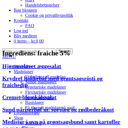
Handelsbetingelser
Bag bloggen
Cookie og privatlivspolitik
Kontakt
FAQ
Log ind
Bliv medlem
0 items –
kr.
0,00
Ingrediens:
fraiche 5%
MENU
Hjemmelavet æggesalat
Opskrifter
Madplaner
Vejledning til madplan
Krydret hakkebøf med grøntsagsrösti og
Sunde madplaner
fraichedip
Vegetariske madplaner
Flexitariske madplaner
Cremet blomkålssalat
Single madplan
Basislager
Få tilsendt madplan på mail
Sund pariserbøf m. spejlæg og rødbederåkost
Livsstilsforløb
Shop
Medister i ovn på grøntsagsbund samt kartofler
Webshop