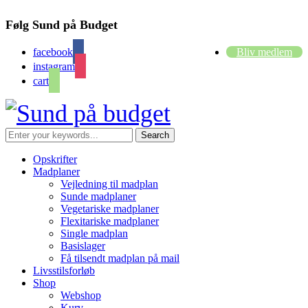
Følg Sund på Budget
facebook
Bliv medlem
instagram
cart
Opskrifter
Madplaner
Vejledning til madplan
Sunde madplaner
Vegetariske madplaner
Flexitariske madplaner
Single madplan
Basislager
Få tilsendt madplan på mail
Livsstilsforløb
Shop
Webshop
Kurv