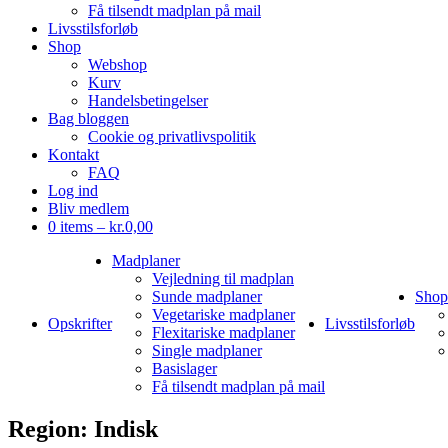
Få tilsendt madplan på mail
Livsstilsforløb
Shop
Webshop
Kurv
Handelsbetingelser
Bag bloggen
Cookie og privatlivspolitik
Kontakt
FAQ
Log ind
Bliv medlem
0 items –
kr.
0,00
Madplaner
Vejledning til madplan
Sunde madplaner
Shop
Vegetariske madplaner
Opskrifter
Livsstilsforløb
Flexitariske madplaner
Single madplaner
Basislager
Få tilsendt madplan på mail
Region:
Indisk