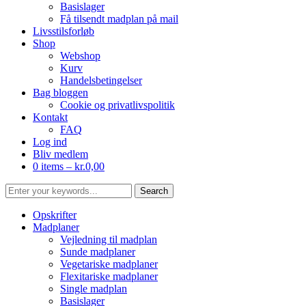
Basislager
Få tilsendt madplan på mail
Livsstilsforløb
Shop
Webshop
Kurv
Handelsbetingelser
Bag bloggen
Cookie og privatlivspolitik
Kontakt
FAQ
Log ind
Bliv medlem
0 items –
kr.
0,00
Opskrifter
Madplaner
Vejledning til madplan
Sunde madplaner
Vegetariske madplaner
Flexitariske madplaner
Single madplan
Basislager