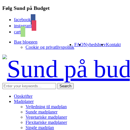
Følg Sund på Budget
facebook
instagram
cart
Bag bloggen
FAQ
Nyhedsbrev
Kontakt
Cookie og privatlivspolitik
Opskrifter
Madplaner
Vejledning til madplan
Sunde madplaner
Vegetariske madplaner
Flexitariske madplaner
Single madplan