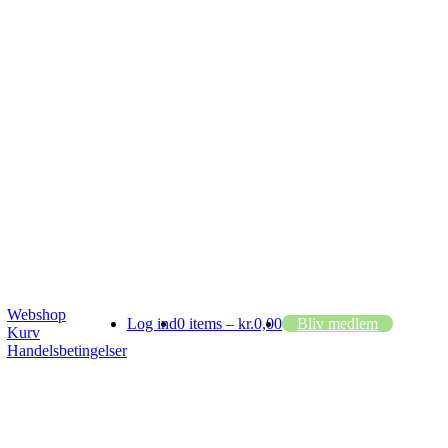
Webshop
Log ind
0 items –
kr.
0,00
Bliv medlem
Kurv
Handelsbetingelser