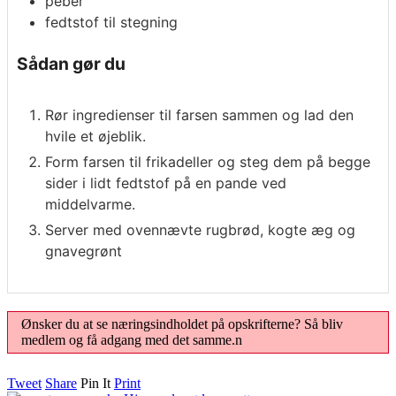
peber
fedtstof til stegning
Sådan gør du
Rør ingredienser til farsen sammen og lad den
hvile et øjeblik.
Form farsen til frikadeller og steg dem på begge
sider i lidt fedtstof på en pande ved
middelvarme.
Server med ovennævte rugbrød, kogte æg og
gnavegrønt
Ønsker du at se næringsindholdet på opskrifterne? Så bliv
medlem og få adgang med det samme.n
Tweet
Share
Pin It
Print