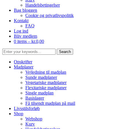
Handelsbetingelser
Bag bloggen
Cookie og privatlivspolitik
Kontakt
FAQ
Log ind
Bliv medlem
0 items –
kr.
0,00
Opskrifter
Madplaner
Vejledning til madplan
Sunde madplaner
Vegetariske madplaner
Flexitariske madplaner
Single madplan
Basislager
Få tilsendt madplan på mail
Livsstilsforløb
Shop
Webshop
Kurv