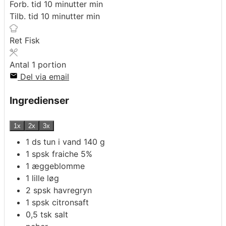
Forb. tid
10
minutter
min
Tilb. tid
10
minutter
min
Ret
Fisk
Antal
1
portion
Del via email
Ingredienser
1x
2x
3x
1
ds
tun i vand 140 g
1
spsk
fraiche 5%
1
æggeblomme
1
lille løg
2
spsk
havregryn
1
spsk
citronsaft
0,5
tsk
salt