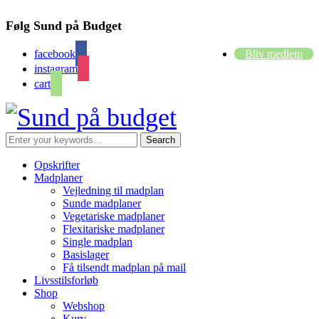
Følg Sund på Budget
facebook
Bliv medlem
instagram
cart
Opskrifter
Madplaner
Vejledning til madplan
Sunde madplaner
Vegetariske madplaner
Flexitariske madplaner
Single madplan
Basislager
Få tilsendt madplan på mail
Livsstilsforløb
Shop
Webshop
Kurv