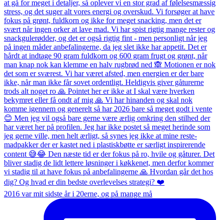
2016 var mit sidste år i 20erne, og på mange må